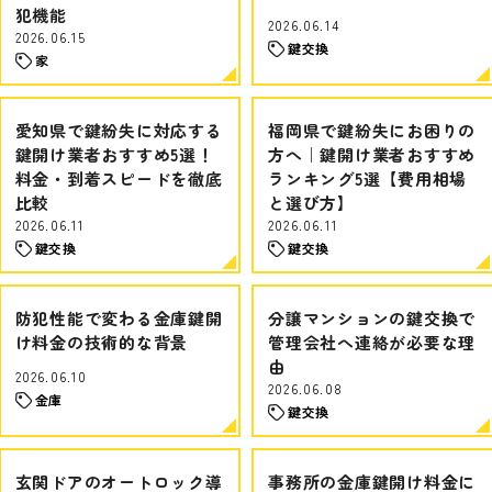
犯機能
2026.06.14
2026.06.15
鍵交換
家
愛知県で鍵紛失に対応する
福岡県で鍵紛失にお困りの
鍵開け業者おすすめ5選！
方へ｜鍵開け業者おすすめ
料金・到着スピードを徹底
ランキング5選【費用相場
比較
と選び方】
2026.06.11
2026.06.11
鍵交換
鍵交換
防犯性能で変わる金庫鍵開
分譲マンションの鍵交換で
け料金の技術的な背景
管理会社へ連絡が必要な理
由
2026.06.10
2026.06.08
金庫
鍵交換
玄関ドアのオートロック導
事務所の金庫鍵開け料金に