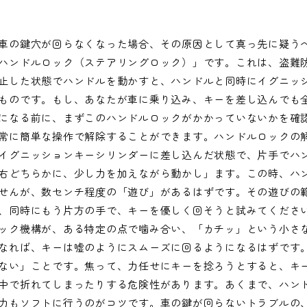
車の鍵穴が回らなくなった場合、その原因として真っ先に疑う
ハンドルロック（ステアリングロック）」です。これは、盗難
止した状態でハンドルを動かすと、ハンドルと同時にイグニッ
ものです。もし、あなたが車に乗り込み、キーを差し込んでも
になる前に、まずこのハンドルロックがかかっていないかを確
常に簡単な操作で解除することができます。ハンドルロックの
イグニッションキーシリンダーに差し込んだ状態で、片手でハ
右どちらかに、少し力を加えながら動かし」ます。この時、ハ
せんが、数センチ程度の「遊び」があるはずです。その遊びの
、同時にもう片方の手で、キーを優しく回そうと試みてくださ
ック機構が、ある特定の点で噛み合い、「カチッ」という小さ
なれば、キーは嘘のようにスムーズに回るようになるはずです
ない」ことです。焦って、力任せにキーを捻ろうとすると、キ
中で折れてしまったりする危険性があります。あくまで、ハン
力もソフトに行うのがコツです。車の鍵が回らないトラブルの