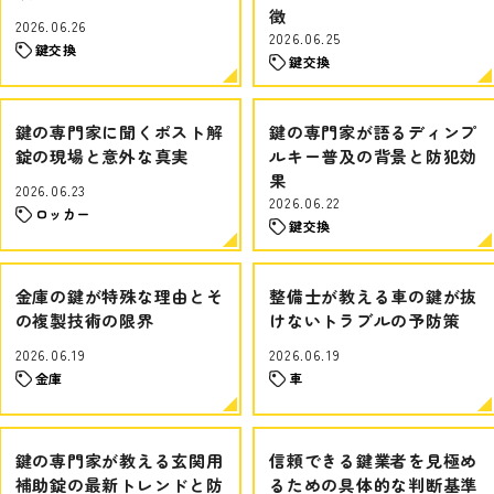
徴
2026.06.26
2026.06.25
鍵交換
鍵交換
鍵の専門家に聞くポスト解
鍵の専門家が語るディンプ
錠の現場と意外な真実
ルキー普及の背景と防犯効
果
2026.06.23
2026.06.22
ロッカー
鍵交換
金庫の鍵が特殊な理由とそ
整備士が教える車の鍵が抜
の複製技術の限界
けないトラブルの予防策
2026.06.19
2026.06.19
金庫
車
鍵の専門家が教える玄関用
信頼できる鍵業者を見極め
補助錠の最新トレンドと防
るための具体的な判断基準