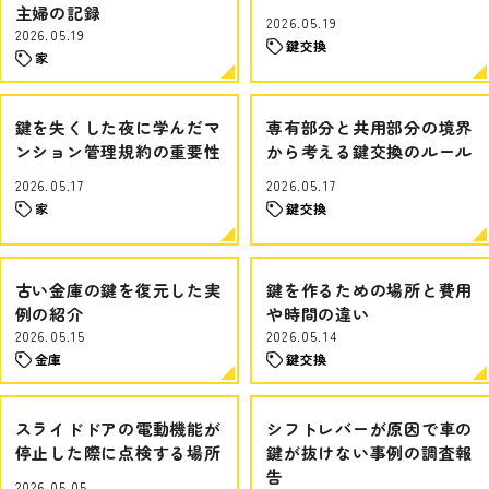
主婦の記録
2026.05.19
2026.05.19
鍵交換
家
鍵を失くした夜に学んだマ
専有部分と共用部分の境界
ンション管理規約の重要性
から考える鍵交換のルール
2026.05.17
2026.05.17
家
鍵交換
古い金庫の鍵を復元した実
鍵を作るための場所と費用
例の紹介
や時間の違い
2026.05.15
2026.05.14
金庫
鍵交換
スライドドアの電動機能が
シフトレバーが原因で車の
停止した際に点検する場所
鍵が抜けない事例の調査報
告
2026.05.05