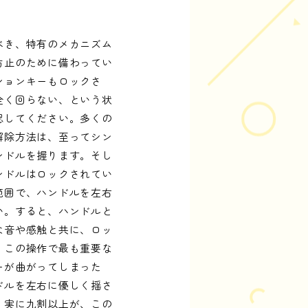
べき、特有のメカニズム
防止のために備わってい
ションキーもロックさ
全く回らない、という状
認してください。多くの
解除方法は、至ってシン
ンドルを握ります。そし
ンドルはロックされてい
範囲で、ハンドルを左右
い。すると、ハンドルと
な音や感触と共に、ロッ
。この操作で最も重要な
ーが曲がってしまった
ドルを左右に優しく揺さ
、実に九割以上が、この