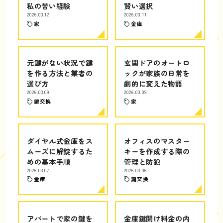
私の苦い経験
賢い選択
2026.03.12
2026.03.11
家
金庫
元鍵がない状況で鍵
玄関ドアのオートロ
を作る方法と業者の
ックが家族の日常を
選び方
劇的に変えた物語
2026.03.09
2026.03.09
鍵交換
家
ダイヤル式金庫をス
オフィスのマスター
ムーズに解錠するた
キーを作成する際の
めの基本手順
管理と防犯
2026.03.07
2026.03.06
金庫
鍵交換
アパートで家の鍵を
金庫鍵開け料金の内