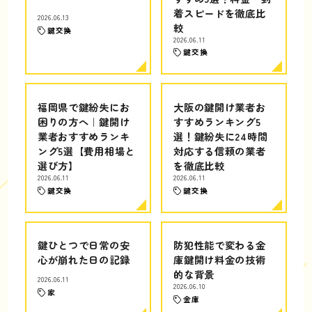
着スピードを徹底比
2026.06.13
較
鍵交換
2026.06.11
鍵交換
福岡県で鍵紛失にお
大阪の鍵開け業者お
困りの方へ｜鍵開け
すすめランキング5
業者おすすめランキ
選！鍵紛失に24時間
ング5選【費用相場と
対応する信頼の業者
選び方】
を徹底比較
2026.06.11
2026.06.11
鍵交換
鍵交換
鍵ひとつで日常の安
防犯性能で変わる金
心が崩れた日の記録
庫鍵開け料金の技術
的な背景
2026.06.11
2026.06.10
家
金庫