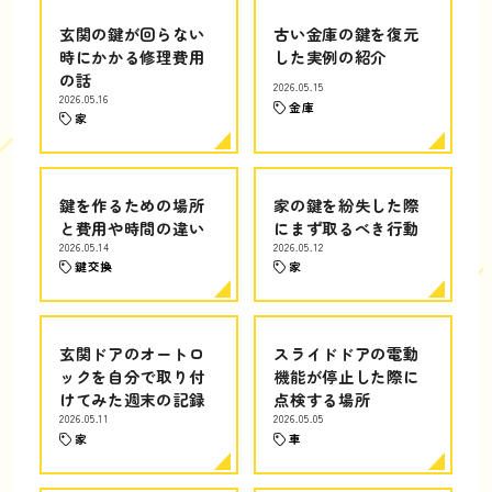
玄関の鍵が回らない
古い金庫の鍵を復元
時にかかる修理費用
した実例の紹介
の話
2026.05.15
2026.05.16
金庫
家
鍵を作るための場所
家の鍵を紛失した際
と費用や時間の違い
にまず取るべき行動
2026.05.14
2026.05.12
鍵交換
家
玄関ドアのオートロ
スライドドアの電動
ックを自分で取り付
機能が停止した際に
けてみた週末の記録
点検する場所
2026.05.11
2026.05.05
家
車