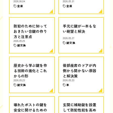
2026.06.04
2026.05.31
金庫
金庫
防犯のために知って
手元に鍵が一本もな
おきたい合鍵の作り
い絶望と解決
方と注意点
2026.05.27
2026.05.29
鍵交換
鍵交換
歴史から学ぶ鍵を作
後部座席のドアが内
る技術の進化とこれ
側から開かない原因
からの形
と解決策
2026.05.23
2026.05.23
鍵交換
車
壊れたポストの鍵を
玄関に補助錠を設置
安全に開けるための
して防犯性能を高め