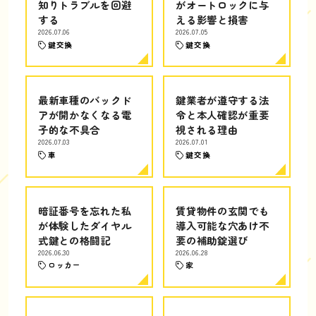
知りトラブルを回避
がオートロックに与
する
える影響と損害
2026.07.06
2026.07.05
鍵交換
鍵交換
最新車種のバックド
鍵業者が遵守する法
アが開かなくなる電
令と本人確認が重要
子的な不具合
視される理由
2026.07.03
2026.07.01
車
鍵交換
暗証番号を忘れた私
賃貸物件の玄関でも
が体験したダイヤル
導入可能な穴あけ不
式鍵との格闘記
要の補助錠選び
2026.06.30
2026.06.28
ロッカー
家