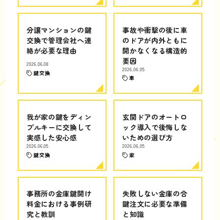
分譲マンションの鍵
事故や衝撃の後に車
交換で管理会社へ連
のドアが内外ともに
絡が必要な理由
開かなくなる構造的
要因
2026.06.08
2026.06.05
鍵交換
車
我が家の鍵をディン
玄関ドアのオートロ
プルキーに交換して
ック導入で後悔しな
実感した安心感
いための選び方
2026.06.05
2026.06.05
鍵交換
家
事務所の金庫鍵開け
失敗しない金庫の合
料金における事例研
鍵注文に必要な準備
究と教訓
と知識