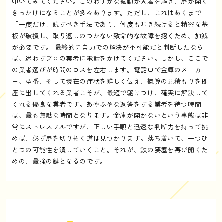
叩いてみてください。このわずかな振動が固着を解き、扉が開く
きっかけになることが多々あります。ただし、これはあくまで
「一度だけ」試すべき手法であり、何度も叩き続けると精密な基
板が破損し、取り返しのつかない致命的な故障を招くため、加減
が必要です。 最終的に自力での解決が不可能だと判断したなら
ば、迷わずプロの業者に電話をかけてください。しかし、ここで
の業者選びが時間のロスを左右します。電話口で金庫のメーカ
ー、型番、そして現在の症状を詳しく伝え、概算の見積もりを即
座に出してくれる業者こそが、最短で駆けつけ、確実に解決して
くれる優良な業者です。あやふやな返答をする業者を待つ時間
は、最も無駄な時間となります。金庫が開かないという事態は非
常にストレスフルですが、正しい手順と迅速な判断力を持って挑
めば、必ず扉を切り拓く道は見つかります。落ち着いて、一つひ
とつの可能性を潰していくこと。それが、鉄の要塞を再び開くた
めの、最強の鍵となるのです。