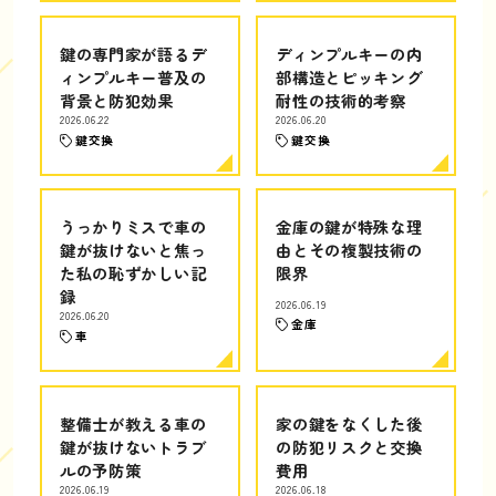
鍵の専門家が語るデ
ディンプルキーの内
ィンプルキー普及の
部構造とピッキング
背景と防犯効果
耐性の技術的考察
2026.06.22
2026.06.20
鍵交換
鍵交換
うっかりミスで車の
金庫の鍵が特殊な理
鍵が抜けないと焦っ
由とその複製技術の
た私の恥ずかしい記
限界
録
2026.06.19
2026.06.20
金庫
車
整備士が教える車の
家の鍵をなくした後
鍵が抜けないトラブ
の防犯リスクと交換
ルの予防策
費用
2026.06.19
2026.06.18