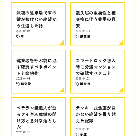
深夜の駐車場で車の
遺失届の重要性と鍵
鍵が抜けない絶望か
交換に伴う費用の目
ら生還した話
安
2026.04.05
2026.04.04
車
鍵交換
鍵業者を呼ぶ前に必
スマートロック導入
ず確認すべきポイン
時に分譲マンション
トと節約術
で確認すべきこと
2026.04.03
2026.04.03
鍵交換
鍵交換
ベテラン鍵職人が語
テンキー式金庫が開
るダイヤル式鍵の開
かない絶望を乗り越
け方と意外な落とし
えた記録
穴
2026.03.31
2026.03.31
金庫