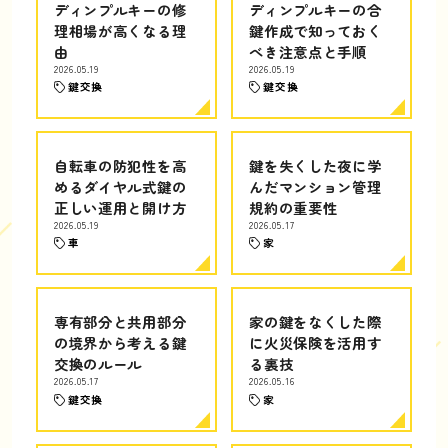
ディンプルキーの修
ディンプルキーの合
理相場が高くなる理
鍵作成で知っておく
由
べき注意点と手順
2026.05.19
2026.05.19
鍵交換
鍵交換
自転車の防犯性を高
鍵を失くした夜に学
めるダイヤル式鍵の
んだマンション管理
正しい運用と開け方
規約の重要性
2026.05.19
2026.05.17
車
家
専有部分と共用部分
家の鍵をなくした際
の境界から考える鍵
に火災保険を活用す
交換のルール
る裏技
2026.05.17
2026.05.16
鍵交換
家