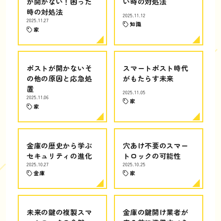
が開かない！困った
い時の対処法
時の対処法
2025.11.12
2025.11.27
知識
家
ポストが開かないそ
スマートポスト時代
の他の原因と応急処
がもたらす未来
置
2025.11.05
2025.11.06
家
家
金庫の歴史から学ぶ
穴あけ不要のスマー
セキュリティの進化
トロックの可能性
2025.10.27
2025.10.25
金庫
家
未来の鍵の複製スマ
金庫の鍵開け業者が