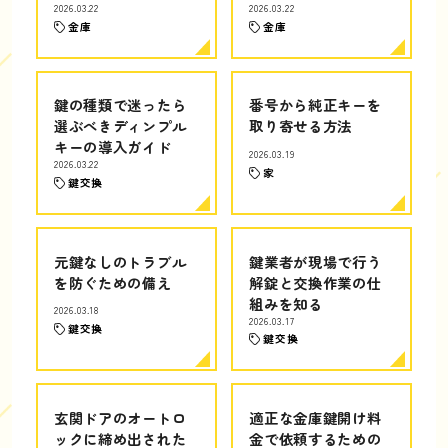
2026.03.22
2026.03.22
金庫
金庫
鍵の種類で迷ったら
番号から純正キーを
選ぶべきディンプル
取り寄せる方法
キーの導入ガイド
2026.03.19
2026.03.22
家
鍵交換
元鍵なしのトラブル
鍵業者が現場で行う
を防ぐための備え
解錠と交換作業の仕
組みを知る
2026.03.18
2026.03.17
鍵交換
鍵交換
玄関ドアのオートロ
適正な金庫鍵開け料
ックに締め出された
金で依頼するための