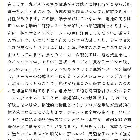
在します。九ボルトの角型電池をその端子に押し当てながら暗証
番号を入力することで、内部の電池残量がゼロでも解錠できる可
能性があります。この際、端子が錆びていないか、電池の向きは
正しいかを瞬時に確認することが解決への最短距離となります。
次に、操作音とインジケーターの色に注目してください。番号を
入力した際、いつもと違う色のランプが点滅したり、ビープ音の
回数が異なったりする場合は、金庫が特定のステータスを知らせ
ようとしています。多くのメーカーの製品では、電池残量不足、
タイムロック中、あるいは基板エラーごとに異なるサインが決ま
っています。スマートフォンのカメラでその点滅パターンを撮影
し、メーカーの公式サイトにあるトラブルシューティングガイド
と照らし合わせることで、現状が故障なのか設定によるものなの
かを即座に判断できます。自分だけで悩む時間を削り、公式なデ
ータにアクセスすることが、最短解決への鉄則です。 それでも
解決しない場合、物理的な衝撃というアナログな手法が最終的な
救済策になることがあります。プッシュ式金庫の多くは、ソレノ
イドと呼ばれる部品が磁力でピンを動かしますが、微細な錆や固
着が原因で動かないことがあります。番号を入力し、解錠の信号
が送られているはずの瞬間に、扉のレバー周辺を手のひらで強く