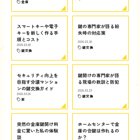
金庫
スマートキーや電子
鍵の専門家が語る紛
キーを新しく作る手
失時の対応策
順とコスト
2026.03.30
2026.03.30
鍵交換
鍵交換
セキュリティ向上を
鍵開けの専門家が語
目指す分譲マンショ
る現場の教訓と防犯
ンの鍵交換ガイド
2026.03.23
2026.03.26
鍵交換
家
突然の金庫鍵開け料
ホームセンターで金
金に驚いた私の体験
庫の合鍵は作れるの
談
か？