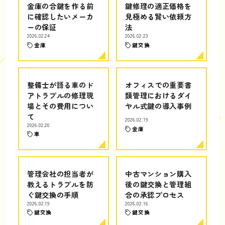
金庫の合鍵を作る前
鍵修理の適正価格を
に確認したいメーカ
見極める賢い依頼方
ーの保証
法
2026.02.24
2026.02.23
金庫
鍵交換
整備士が語る車のド
オフィスでの重要書
アトラブルの修理現
類管理におけるダイ
場とその費用につい
ヤル式鍵の導入事例
て
2026.02.19
2026.02.20
金庫
車
管理会社の担当者が
中古マンション購入
教えるトラブルを防
後の鍵交換と管理組
ぐ鍵交換の手順
合の承認プロセス
2026.02.19
2026.02.16
鍵交換
鍵交換