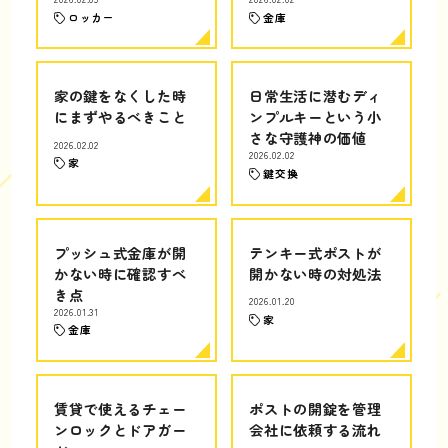
ロッカー
金庫
家の鍵をなくした時
日常生活に潜むディ
にまずやるべきこと
ンプルキーという小
さな守護神の価値
2026.02.02
2026.02.02
家
鍵交換
プッシュ式金庫が開
テンキー式ポストが
かない時に確認すべ
開かない時の対処法
き点
2026.01.20
2026.01.31
家
金庫
賃貸で使えるチェー
ポストの開錠を管理
ンロックとドアガー
会社に依頼する流れ