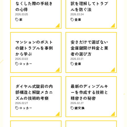
なくした際の手続き
訳を理解してトラブ
の心得
ルを防ぐ法
2026.03.05
2026.03.04
家
金庫
マンションのポスト
安さだけで選ばない
の鍵トラブルを事例
金庫鍵開け料金と業
から学ぶ
者の選び方
2026.03.03
2026.03.01
ロッカー
金庫
ダイヤル式錠前の内
最新のディンプルキ
部構造と解錠メカニ
ーを作成する技術と
ズムの技術的考察
精密さの秘密
2026.02.27
2026.02.27
ロッカー
鍵交換