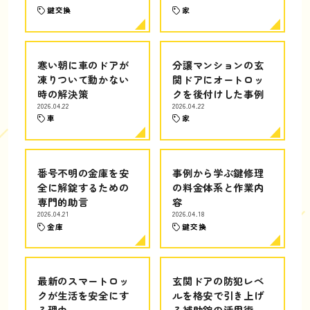
鍵交換
家
寒い朝に車のドアが
分譲マンションの玄
凍りついて動かない
関ドアにオートロッ
時の解決策
クを後付けした事例
2026.04.22
2026.04.22
車
家
番号不明の金庫を安
事例から学ぶ鍵修理
全に解錠するための
の料金体系と作業内
専門的助言
容
2026.04.21
2026.04.18
金庫
鍵交換
最新のスマートロッ
玄関ドアの防犯レベ
クが生活を安全にす
ルを格安で引き上げ
る理由
る補助錠の活用術