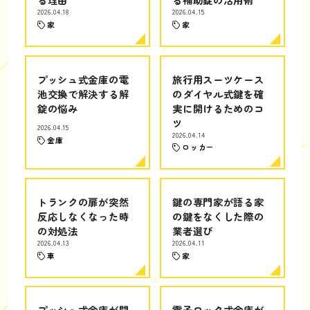
2026.04.18
2026.04.15
家
家
プッシュ式金庫の電
旅行用スーツケース
池交換で解決する解
のダイヤル式鍵を確
錠の悩み
実に開けるためのコ
ツ
2026.04.15
2026.04.14
金庫
ロッカー
トランクの扉が突然
鍵の専門家が語る家
反応しなくなった時
の鍵をなくした際の
の対処法
業者選び
2026.04.13
2026.04.11
車
家
プッシュ式金庫が開
電子ロック式金庫が