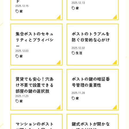
ド
2025.12.13
2025.12.15
家
家
集合ポストのセキュ
ポストのトラブルを
リティとプライバシ
防ぐ日常的な心がけ
ー
2025.12.02
2025.12.03
生活
家
賃貸でも安心！穴あ
ポストの鍵の暗証番
け不要で設置できる
号管理の重要性
部屋の鍵の選択肢
2025.11.28
2025.11.29
家
家
マンションのポスト
鍵式ポストが開かな