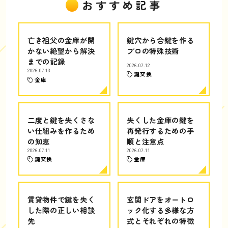
おすすめ記事
亡き祖父の金庫が開
鍵穴から合鍵を作る
かない絶望から解決
プロの特殊技術
までの記録
2026.07.12
2026.07.13
鍵交換
金庫
二度と鍵を失くさな
失くした金庫の鍵を
い仕組みを作るため
再発行するための手
の知恵
順と注意点
2026.07.11
2026.07.11
鍵交換
金庫
賃貸物件で鍵を失く
玄関ドアをオートロ
した際の正しい相談
ック化する多様な方
先
式とそれぞれの特徴