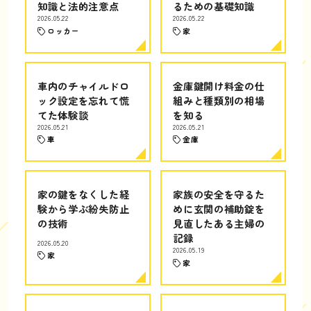
知識と法的注意点
るための基礎知識
2026.05.22
2026.05.22
ロッカー
家
車内のチャイルドロ
金庫鍵開け料金の仕
ック設定を忘れて慌
組みと種類別の相場
てた体験談
を知る
2026.05.21
2026.05.21
車
金庫
家の鍵をなくした経
家族の安全を守るた
験から学ぶ紛失防止
めに玄関の補助錠を
の技術
見直したある主婦の
記録
2026.05.20
2026.05.19
家
家