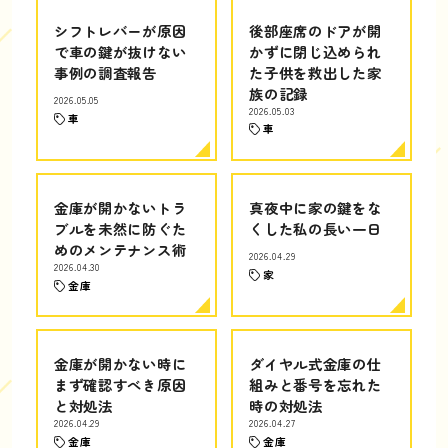
シフトレバーが原因
後部座席のドアが開
で車の鍵が抜けない
かずに閉じ込められ
事例の調査報告
た子供を救出した家
族の記録
2026.05.05
2026.05.03
車
車
金庫が開かないトラ
真夜中に家の鍵をな
ブルを未然に防ぐた
くした私の長い一日
めのメンテナンス術
2026.04.29
2026.04.30
家
金庫
金庫が開かない時に
ダイヤル式金庫の仕
まず確認すべき原因
組みと番号を忘れた
と対処法
時の対処法
2026.04.29
2026.04.27
金庫
金庫