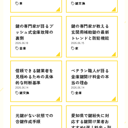
車
鍵交換
鍵の専門家が語るプ
鍵の専門家が教える
ッシュ式金庫故障の
玄関用補助錠の最新
裏側
トレンドと防犯機能
2026.06.18
2026.06.15
金庫
家
信頼できる鍵業者を
ベテラン職人が語る
見極めるための具体
金庫鍵開け料金の本
的な判断基準
当の理由
2026.06.14
2026.06.14
鍵交換
金庫
元鍵がない状態での
愛知県で鍵紛失に対
合鍵作成手順
応する鍵開け業者お
すすめ5選！料金・到