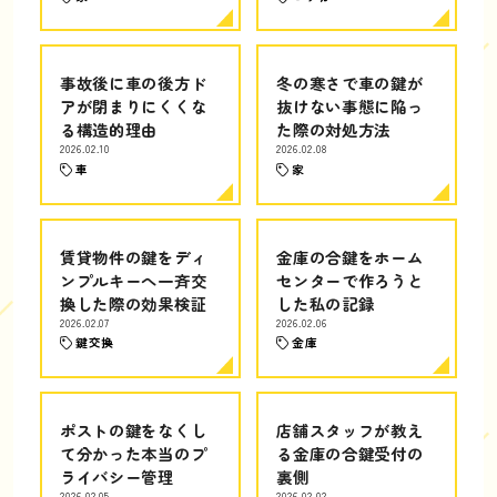
事故後に車の後方ド
冬の寒さで車の鍵が
アが閉まりにくくな
抜けない事態に陥っ
る構造的理由
た際の対処方法
2026.02.10
2026.02.08
車
家
賃貸物件の鍵をディ
金庫の合鍵をホーム
ンプルキーへ一斉交
センターで作ろうと
換した際の効果検証
した私の記録
2026.02.07
2026.02.06
鍵交換
金庫
ポストの鍵をなくし
店舗スタッフが教え
て分かった本当のプ
る金庫の合鍵受付の
ライバシー管理
裏側
2026.02.05
2026.02.02