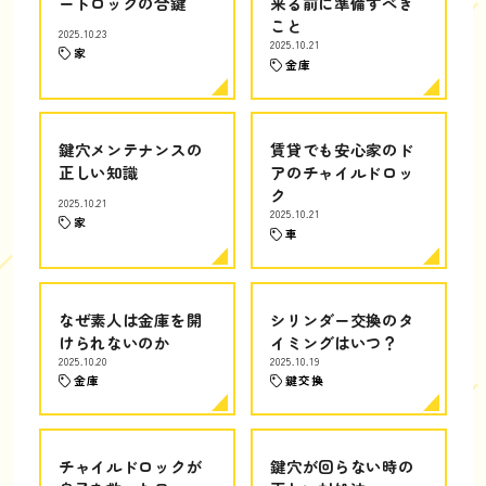
ートロックの合鍵
来る前に準備すべき
こと
2025.10.23
2025.10.21
家
金庫
鍵穴メンテナンスの
賃貸でも安心家のド
正しい知識
アのチャイルドロッ
ク
2025.10.21
2025.10.21
家
車
なぜ素人は金庫を開
シリンダー交換のタ
けられないのか
イミングはいつ？
2025.10.20
2025.10.19
金庫
鍵交換
チャイルドロックが
鍵穴が回らない時の