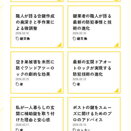
職人が語る合鍵作成
鍵業者の職人が語る
の奥深さと手作業に
最新の防犯事情と技
よる微調整
術の進化
2026.02.16
2026.02.16
鍵交換
鍵交換
空き巣被害を未然に
最新の玄関ドアオー
防ぐワンドアツーロ
トロックが実現する
ックの劇的な効果
防犯技術の進化
2026.02.15
2026.02.12
家
家
私が一人暮らしの玄
ポストの鍵をスムー
関に補助錠を取り付
ズに開けるためのプ
けた理由と安心感
ロのアドバイス
2026.02.11
2026.02.10
家
ロッカー