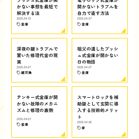
かない事態を最短で
開かないトラブルを
解決する法
自力で直す方法
2026.04.10
2026.04.07
金庫
金庫
深夜の鍵トラブルで
祖父の遺したプッシ
驚いた修理代金の現
ュ式金庫が開かない
実
日の物語
2026.04.07
2026.04.07
鍵交換
金庫
テンキー式金庫が開
スマートロックを補
かない故障のメカニ
助錠として玄関に導
ズムと修理の裏側
入する技術的メリッ
ト
2026.04.07
2026.04.06
金庫
家