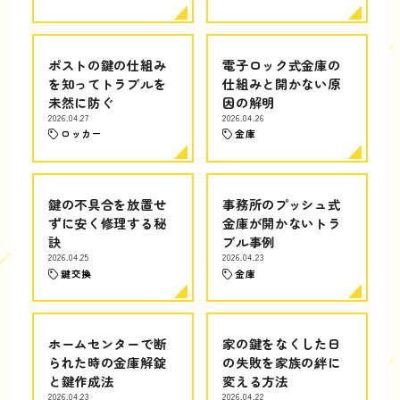
ポストの鍵の仕組み
電子ロック式金庫の
を知ってトラブルを
仕組みと開かない原
未然に防ぐ
因の解明
2026.04.27
2026.04.26
ロッカー
金庫
鍵の不具合を放置せ
事務所のプッシュ式
ずに安く修理する秘
金庫が開かないトラ
訣
ブル事例
2026.04.25
2026.04.23
鍵交換
金庫
ホームセンターで断
家の鍵をなくした日
られた時の金庫解錠
の失敗を家族の絆に
と鍵作成法
変える方法
2026.04.23
2026.04.22