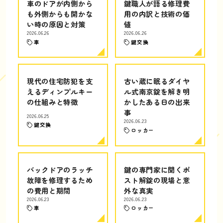
車のドアが内側から
鍵職人が語る修理費
も外側からも開かな
用の内訳と技術の価
い時の原因と対策
値
2026.06.26
2026.06.26
車
鍵交換
現代の住宅防犯を支
古い蔵に眠るダイヤ
えるディンプルキー
ル式南京錠を解き明
の仕組みと特徴
かしたある日の出来
事
2026.06.25
2026.06.23
鍵交換
ロッカー
バックドアのラッチ
鍵の専門家に聞くポ
故障を修理するため
スト解錠の現場と意
の費用と期間
外な真実
2026.06.23
2026.06.23
車
ロッカー