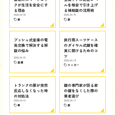
クが生活を安全にす
ルを格安で引き上げ
る理由
る補助錠の活用術
2026.04.18
2026.04.15
家
家
プッシュ式金庫の電
旅行用スーツケース
池交換で解決する解
のダイヤル式鍵を確
錠の悩み
実に開けるためのコ
ツ
2026.04.15
2026.04.14
金庫
ロッカー
トランクの扉が突然
鍵の専門家が語る家
反応しなくなった時
の鍵をなくした際の
の対処法
業者選び
2026.04.13
2026.04.11
車
家