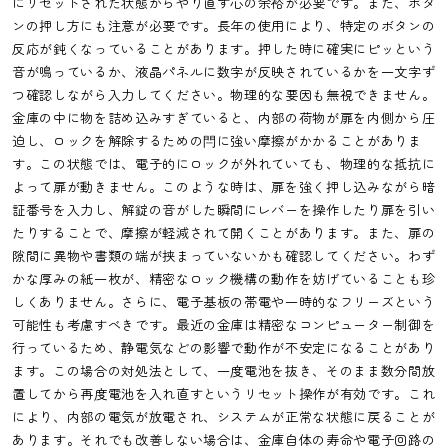
にリセットされた状態からやり直す心の余裕が必要です。また、ボタ
ンの押し方にも注意が必要です。長年の使用により、特定のボタンの
反応が鈍くなっていることがあります。押した時に確実にピッという
音が鳴っているか、液晶パネルに数字が反映されているかを一文字ず
つ確認しながら入力してください。物理的な要因も無視できません。
金庫の中に物を詰め込みすぎていると、内部の荷物が扉を内側から圧
迫し、ロックを解除するための閂に強い摩擦がかかることがありま
す。この状態では、電子的にロックが外れていても、物理的な抵抗に
よって扉が動きません。このような時は、扉を強く押し込みながら暗
証番号を入力し、解錠の音がした瞬間にレバーを操作したり扉を引い
たりすることで、摩擦が軽減されて開くことがあります。また、扉の
隙間に異物や書類の端が挟まっていないかも確認してください。わず
かな厚みの紙一枚が、精密なロック機構の動作を妨げていることも珍
しくありません。さらに、電子基板の帯電や一時的なフリーズという
可能性も考慮すべきです。最近の金庫は精密なコンピューター制御を
行っているため、静電気などの影響で動作が不安定になることがあり
ます。この場合の対処法として、一度電池を抜き、そのまま数分間放
置してから再度電池を入れ直すというリセット操作が有効です。これ
により、内部の電気が放電され、システムが正常な状態に戻ることが
あります。それでも改善しない場合は、金庫自体の寿命や電子回路の