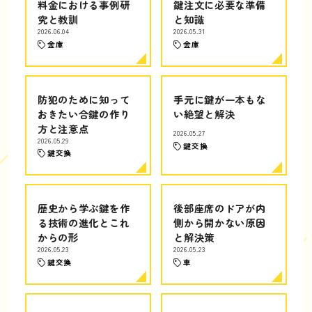
料金における事例研
鍵注文に必要な準備
究と教訓
と知識
2026.06.04
2026.05.31
金庫
金庫
防犯のために知って
手元に鍵が一本もな
おきたい合鍵の作り
い絶望と解決
方と注意点
2026.05.27
2026.05.29
鍵交換
鍵交換
歴史から学ぶ鍵を作
後部座席のドアが内
る技術の進化とこれ
側から開かない原因
からの形
と解決策
2026.05.23
2026.05.23
鍵交換
車