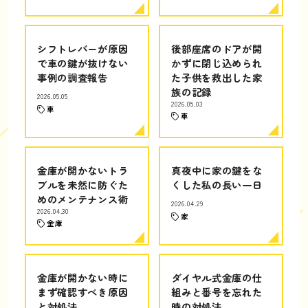
シフトレバーが原因
後部座席のドアが開
で車の鍵が抜けない
かずに閉じ込められ
事例の調査報告
た子供を救出した家
族の記録
2026.05.05
2026.05.03
車
車
金庫が開かないトラ
真夜中に家の鍵をな
ブルを未然に防ぐた
くした私の長い一日
めのメンテナンス術
2026.04.29
2026.04.30
家
金庫
金庫が開かない時に
ダイヤル式金庫の仕
まず確認すべき原因
組みと番号を忘れた
と対処法
時の対処法