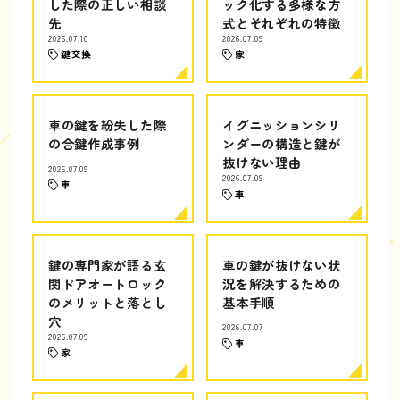
した際の正しい相談
ック化する多様な方
先
式とそれぞれの特徴
2026.07.10
2026.07.09
鍵交換
家
車の鍵を紛失した際
イグニッションシリ
の合鍵作成事例
ンダーの構造と鍵が
抜けない理由
2026.07.09
2026.07.09
車
車
鍵の専門家が語る玄
車の鍵が抜けない状
関ドアオートロック
況を解決するための
のメリットと落とし
基本手順
穴
2026.07.07
2026.07.09
車
家