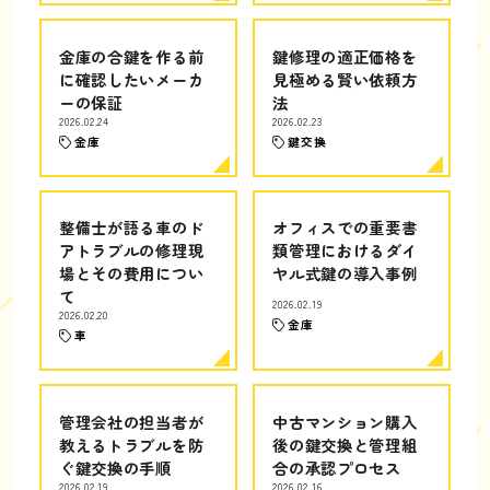
金庫の合鍵を作る前
鍵修理の適正価格を
に確認したいメーカ
見極める賢い依頼方
ーの保証
法
2026.02.24
2026.02.23
金庫
鍵交換
整備士が語る車のド
オフィスでの重要書
アトラブルの修理現
類管理におけるダイ
場とその費用につい
ヤル式鍵の導入事例
て
2026.02.19
2026.02.20
金庫
車
管理会社の担当者が
中古マンション購入
教えるトラブルを防
後の鍵交換と管理組
ぐ鍵交換の手順
合の承認プロセス
2026.02.19
2026.02.16