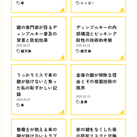
車
ロッカー
鍵の専門家が語るデ
ディンプルキーの内
ィンプルキー普及の
部構造とピッキング
背景と防犯効果
耐性の技術的考察
2026.06.22
2026.06.20
鍵交換
鍵交換
うっかりミスで車の
金庫の鍵が特殊な理
鍵が抜けないと焦っ
由とその複製技術の
た私の恥ずかしい記
限界
録
2026.06.19
2026.06.20
金庫
車
整備士が教える車の
家の鍵をなくした後
鍵が抜けないトラブ
の防犯リスクと交換