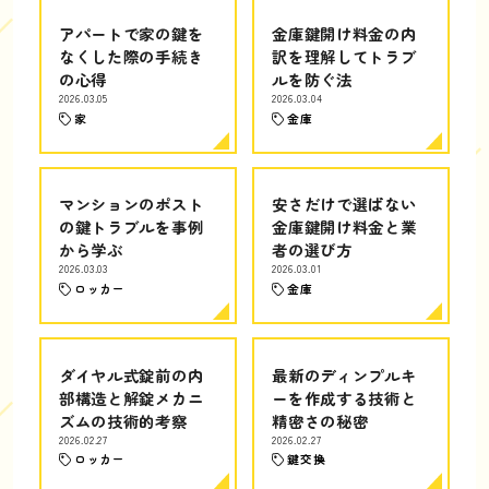
アパートで家の鍵を
金庫鍵開け料金の内
なくした際の手続き
訳を理解してトラブ
の心得
ルを防ぐ法
2026.03.05
2026.03.04
家
金庫
マンションのポスト
安さだけで選ばない
の鍵トラブルを事例
金庫鍵開け料金と業
から学ぶ
者の選び方
2026.03.03
2026.03.01
ロッカー
金庫
ダイヤル式錠前の内
最新のディンプルキ
部構造と解錠メカニ
ーを作成する技術と
ズムの技術的考察
精密さの秘密
2026.02.27
2026.02.27
ロッカー
鍵交換