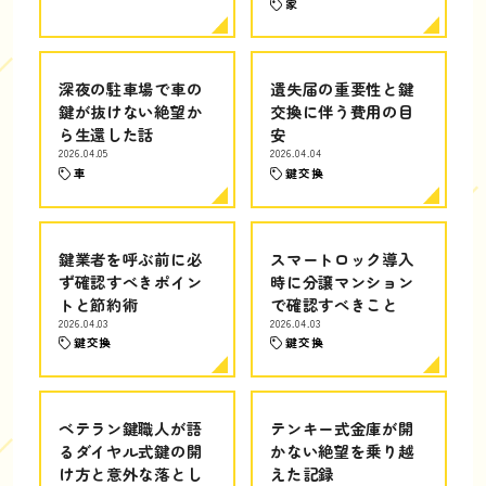
家
深夜の駐車場で車の
遺失届の重要性と鍵
鍵が抜けない絶望か
交換に伴う費用の目
ら生還した話
安
2026.04.05
2026.04.04
車
鍵交換
鍵業者を呼ぶ前に必
スマートロック導入
ず確認すべきポイン
時に分譲マンション
トと節約術
で確認すべきこと
2026.04.03
2026.04.03
鍵交換
鍵交換
ベテラン鍵職人が語
テンキー式金庫が開
るダイヤル式鍵の開
かない絶望を乗り越
け方と意外な落とし
えた記録