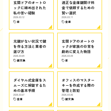
玄関ドアのオートロ
適正な金庫鍵開け料
ックに締め出された
金で依頼するための
私の苦い経験
賢い選択
2026.03.12
2026.03.11
家
金庫
元鍵がない状況で鍵
玄関ドアのオートロ
を作る方法と業者の
ックが家族の日常を
選び方
劇的に変えた物語
2026.03.09
2026.03.09
鍵交換
家
ダイヤル式金庫をス
オフィスのマスター
ムーズに解錠するた
キーを作成する際の
めの基本手順
管理と防犯
2026.03.07
2026.03.06
金庫
鍵交換