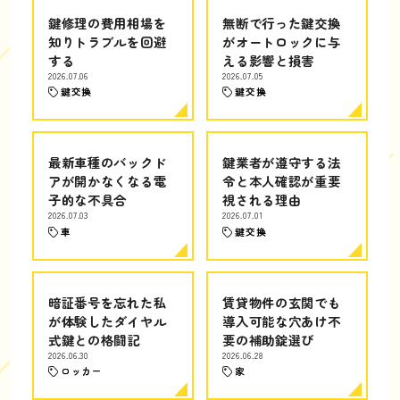
鍵修理の費用相場を
無断で行った鍵交換
知りトラブルを回避
がオートロックに与
する
える影響と損害
2026.07.06
2026.07.05
鍵交換
鍵交換
最新車種のバックド
鍵業者が遵守する法
アが開かなくなる電
令と本人確認が重要
子的な不具合
視される理由
2026.07.03
2026.07.01
車
鍵交換
暗証番号を忘れた私
賃貸物件の玄関でも
が体験したダイヤル
導入可能な穴あけ不
式鍵との格闘記
要の補助錠選び
2026.06.30
2026.06.28
ロッカー
家