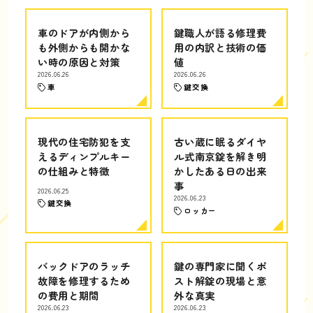
車のドアが内側から
鍵職人が語る修理費
も外側からも開かな
用の内訳と技術の価
い時の原因と対策
値
2026.06.26
2026.06.26
車
鍵交換
現代の住宅防犯を支
古い蔵に眠るダイヤ
えるディンプルキー
ル式南京錠を解き明
の仕組みと特徴
かしたある日の出来
事
2026.06.25
2026.06.23
鍵交換
ロッカー
バックドアのラッチ
鍵の専門家に聞くポ
故障を修理するため
スト解錠の現場と意
の費用と期間
外な真実
2026.06.23
2026.06.23