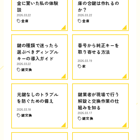
金に驚いた私の体験
庫の合鍵は作れるの
談
か？
2026.03.22
2026.03.22
金庫
金庫
鍵の種類で迷ったら
番号から純正キーを
選ぶべきディンプル
取り寄せる方法
キーの導入ガイド
2026.03.19
2026.03.22
家
鍵交換
元鍵なしのトラブル
鍵業者が現場で行う
を防ぐための備え
解錠と交換作業の仕
組みを知る
2026.03.18
2026.03.17
鍵交換
鍵交換