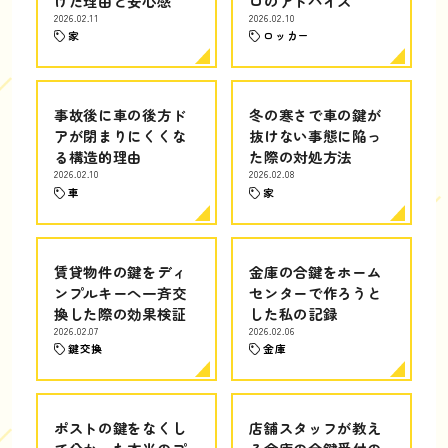
けた理由と安心感
ロのアドバイス
2026.02.11
2026.02.10
家
ロッカー
事故後に車の後方ド
冬の寒さで車の鍵が
アが閉まりにくくな
抜けない事態に陥っ
る構造的理由
た際の対処方法
2026.02.10
2026.02.08
車
家
賃貸物件の鍵をディ
金庫の合鍵をホーム
ンプルキーへ一斉交
センターで作ろうと
換した際の効果検証
した私の記録
2026.02.07
2026.02.06
鍵交換
金庫
ポストの鍵をなくし
店舗スタッフが教え