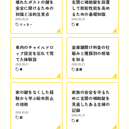
壊れたポストの鍵を
玄関に補助錠を設置
安全に開けるための
して防犯性能を高め
知識と法的注意点
るための基礎知識
2026.05.22
2026.05.22
ロッカー
家
車内のチャイルドロ
金庫鍵開け料金の仕
ック設定を忘れて慌
組みと種類別の相場
てた体験談
を知る
2026.05.21
2026.05.21
車
金庫
家の鍵をなくした経
家族の安全を守るた
験から学ぶ紛失防止
めに玄関の補助錠を
の技術
見直したある主婦の
記録
2026.05.20
2026.05.19
家
家