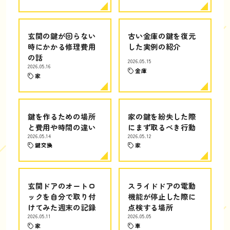
玄関の鍵が回らない
古い金庫の鍵を復元
時にかかる修理費用
した実例の紹介
の話
2026.05.15
2026.05.16
金庫
家
鍵を作るための場所
家の鍵を紛失した際
と費用や時間の違い
にまず取るべき行動
2026.05.14
2026.05.12
鍵交換
家
玄関ドアのオートロ
スライドドアの電動
ックを自分で取り付
機能が停止した際に
けてみた週末の記録
点検する場所
2026.05.11
2026.05.05
家
車