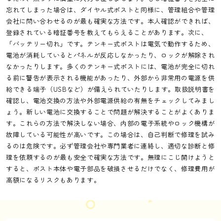
忘れてしまった場合は、ダイヤル式ポストと同様に、管理組合や管理
会社に問い合わせるのが最も確実な方法です。本人確認ができれば、
登録されている暗証番号を教えてもらえることがあります。次に、
「バッテリー切れ」です。テンキー式ポストは電気で動作するため、
電池が消耗しているとパネルが反応しなかったり、ロックが解除され
なかったりします。多くのテンキー式ポストには、電池が完全に切れ
る前に警告が表示される機能があったり、外部から非常用の電源を供
給できる端子（USBなど）が備えられていたりします。取扱説明書を
確認し、電池交換の方法や外部電源供給の有無をチェックしてみまし
ょう。新しい電池に交換することで問題が解決することがよくありま
す。これらの方法で解決しない場合、内部の電子系統やロック機構が
故障している可能性が高いです。この場合は、自己判断で修理を試み
るのは危険です。必ず管理会社や専門業者に連絡し、適切な診断と修
理を依頼するのが最も安全で確実な方法です。無理にこじ開けようと
すると、ポスト本体や電子部品を破損させるだけでなく、修理費用が
高額になるリスクもあります。