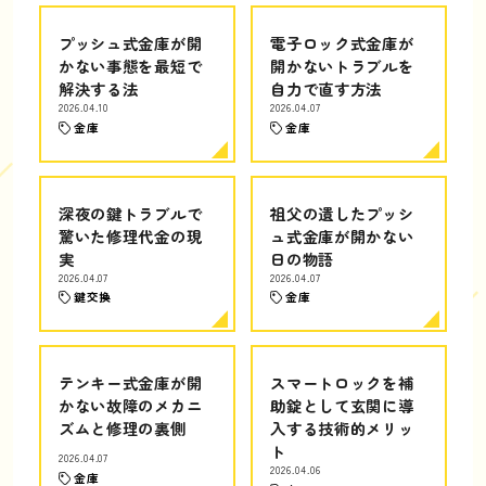
プッシュ式金庫が開
電子ロック式金庫が
かない事態を最短で
開かないトラブルを
解決する法
自力で直す方法
2026.04.10
2026.04.07
金庫
金庫
深夜の鍵トラブルで
祖父の遺したプッシ
驚いた修理代金の現
ュ式金庫が開かない
実
日の物語
2026.04.07
2026.04.07
鍵交換
金庫
テンキー式金庫が開
スマートロックを補
かない故障のメカニ
助錠として玄関に導
ズムと修理の裏側
入する技術的メリッ
ト
2026.04.07
2026.04.06
金庫