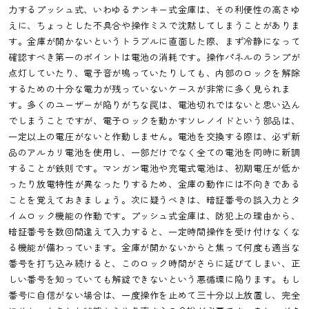
力するプッシュ式、いわゆるテンキー式金庫は、その利便性の高さゆ
えに、ちょっとした不具合や操作ミスで沈黙してしまうことがありま
す。金庫が開かないというトラブルに直面した際、まず冷静になって
確認すべき第一のポイントは電池の消耗です。操作パネルのランプが
点灯していたり、電子音が鳴っていたりしても、内部のロックを解除
するための十分な電力が残っていないケースが非常に多く見られま
す。多くのユーザーが陥りがちな罠は、電池切れではないと思い込ん
でしまうことですが、電子ロックを動かすソレノイドという部品は、
一定以上の電圧がないと作動しません。電池を交換する際は、必ず新
品のアルカリ電池を使用し、一部だけでなく全ての電池を同時に新調
することが鉄則です。マンガン電池や充電式電池は、初期電圧が低か
ったり放電特性が異なったりするため、金庫の動作には不向きである
ことを覚えておきましょう。次に疑うべきは、暗証番号の誤入力とタ
イムロック機能の作動です。プッシュ式金庫は、防犯上の理由から、
暗証番号を数回間違えて入力すると、一定時間操作を受け付けなくな
る機能が備わっています。金庫が開かないからと焦って何度も適当な
番号を打ち込み続けると、このロック時間がさらに延びてしまい、正
しい番号を知っていても解錠できないという悪循環に陥ります。もし
番号に自信がない場合は、一度操作を止めて三十分以上放置し、完全