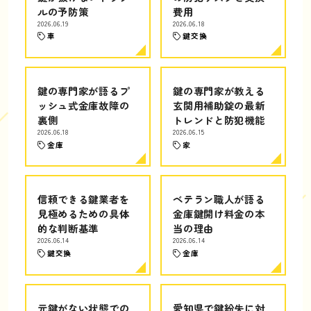
ルの予防策
費用
2026.06.19
2026.06.18
車
鍵交換
鍵の専門家が語るプ
鍵の専門家が教える
ッシュ式金庫故障の
玄関用補助錠の最新
裏側
トレンドと防犯機能
2026.06.18
2026.06.15
金庫
家
信頼できる鍵業者を
ベテラン職人が語る
見極めるための具体
金庫鍵開け料金の本
的な判断基準
当の理由
2026.06.14
2026.06.14
鍵交換
金庫
元鍵がない状態での
愛知県で鍵紛失に対