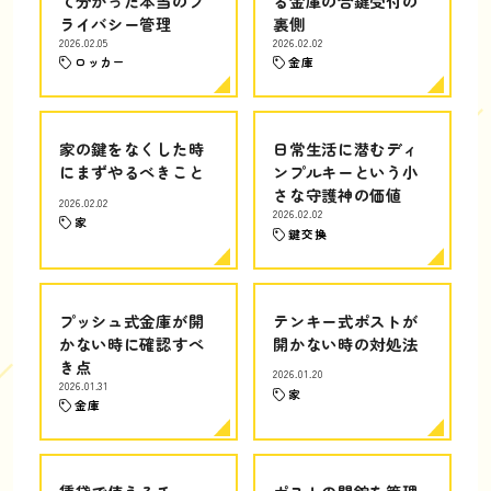
て分かった本当のプ
る金庫の合鍵受付の
ライバシー管理
裏側
2026.02.05
2026.02.02
ロッカー
金庫
家の鍵をなくした時
日常生活に潜むディ
にまずやるべきこと
ンプルキーという小
さな守護神の価値
2026.02.02
2026.02.02
家
鍵交換
プッシュ式金庫が開
テンキー式ポストが
かない時に確認すべ
開かない時の対処法
き点
2026.01.20
2026.01.31
家
金庫