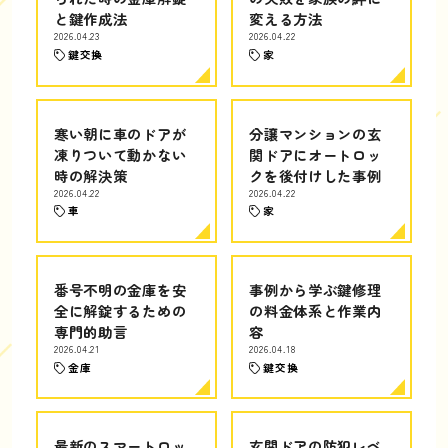
と鍵作成法
変える方法
2026.04.23
2026.04.22
鍵交換
家
寒い朝に車のドアが
分譲マンションの玄
凍りついて動かない
関ドアにオートロッ
時の解決策
クを後付けした事例
2026.04.22
2026.04.22
車
家
番号不明の金庫を安
事例から学ぶ鍵修理
全に解錠するための
の料金体系と作業内
専門的助言
容
2026.04.21
2026.04.18
金庫
鍵交換
最新のスマートロッ
玄関ドアの防犯レベ