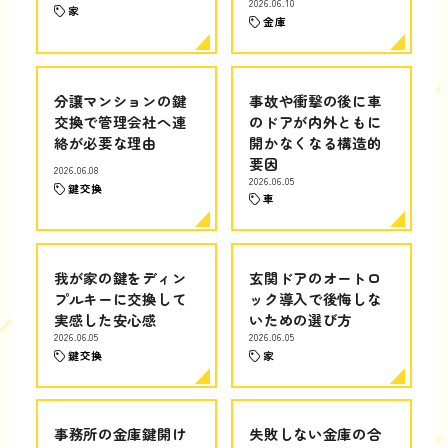
2026.06.10
家
金庫
分譲マンションの鍵
事故や衝撃の後に車
交換で管理会社へ連
のドアが内外ともに
絡が必要な理由
開かなくなる構造的
要因
2026.06.08
2026.06.05
鍵交換
車
我が家の鍵をディン
玄関ドアのオートロ
プルキーに交換して
ック導入で後悔しな
実感した安心感
いための選び方
2026.06.05
2026.06.05
鍵交換
家
事務所の金庫鍵開け
失敗しない金庫の合