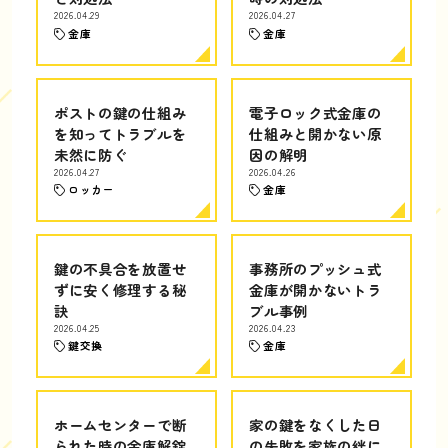
2026.04.29
2026.04.27
金庫
金庫
ポストの鍵の仕組み
電子ロック式金庫の
を知ってトラブルを
仕組みと開かない原
未然に防ぐ
因の解明
2026.04.27
2026.04.26
ロッカー
金庫
鍵の不具合を放置せ
事務所のプッシュ式
ずに安く修理する秘
金庫が開かないトラ
訣
ブル事例
2026.04.25
2026.04.23
鍵交換
金庫
ホームセンターで断
家の鍵をなくした日
られた時の金庫解錠
の失敗を家族の絆に