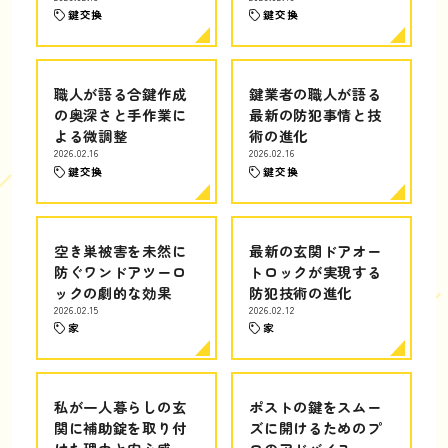
鍵交換
鍵交換
職人が語る合鍵作成
鍵業者の職人が語る
の奥深さと手作業に
最新の防犯事情と技
よる微調整
術の進化
2026.02.16
2026.02.16
鍵交換
鍵交換
空き巣被害を未然に
最新の玄関ドアオー
防ぐワンドアツーロ
トロックが実現する
ックの劇的な効果
防犯技術の進化
2026.02.15
2026.02.12
家
家
私が一人暮らしの玄
ポストの鍵をスムー
関に補助錠を取り付
ズに開けるためのプ