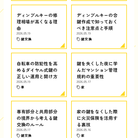
ディンプルキーの修
ディンプルキーの合
理相場が高くなる理
鍵作成で知っておく
由
べき注意点と手順
2026.05.19
2026.05.19
鍵交換
鍵交換
自転車の防犯性を高
鍵を失くした夜に学
めるダイヤル式鍵の
んだマンション管理
正しい運用と開け方
規約の重要性
2026.05.19
2026.05.17
車
家
専有部分と共用部分
家の鍵をなくした際
の境界から考える鍵
に火災保険を活用す
交換のルール
る裏技
2026.05.17
2026.05.16
鍵交換
家