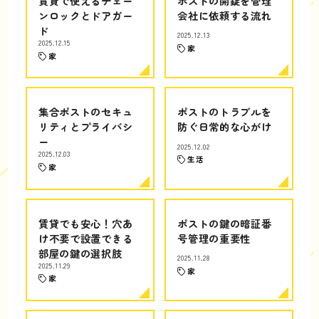
賃貸で使えるチェー
ポストの開錠を管理
ンロックとドアガー
会社に依頼する流れ
ド
2025.12.13
2025.12.15
家
家
集合ポストのセキュ
ポストのトラブルを
リティとプライバシ
防ぐ日常的な心がけ
ー
2025.12.02
2025.12.03
生活
家
賃貸でも安心！穴あ
ポストの鍵の暗証番
け不要で設置できる
号管理の重要性
部屋の鍵の選択肢
2025.11.28
2025.11.29
家
家