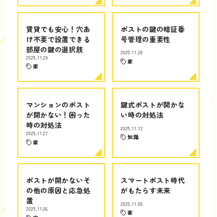
賃貸でも安心！穴あ
ポストの鍵の暗証番
け不要で設置できる
号管理の重要性
部屋の鍵の選択肢
2025.11.28
2025.11.29
家
家
マンションのポスト
鍵式ポストが開かな
が開かない！困った
い時の対処法
時の対処法
2025.11.12
2025.11.27
知識
家
ポストが開かないそ
スマートポスト時代
の他の原因と応急処
がもたらす未来
置
2025.11.05
2025.11.06
家