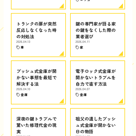
トランクの扉が突然
鍵の専門家が語る家
反応しなくなった時
の鍵をなくした際の
の対処法
業者選び
2026.04.13
2026.04.11
車
家
プッシュ式金庫が開
電子ロック式金庫が
かない事態を最短で
開かないトラブルを
解決する法
自力で直す方法
2026.04.10
2026.04.07
金庫
金庫
深夜の鍵トラブルで
祖父の遺したプッシ
驚いた修理代金の現
ュ式金庫が開かない
実
日の物語