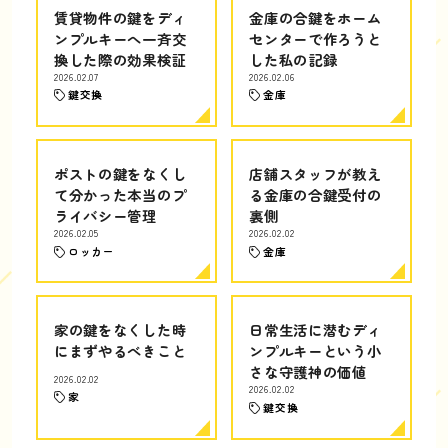
賃貸物件の鍵をディ
金庫の合鍵をホーム
ンプルキーへ一斉交
センターで作ろうと
換した際の効果検証
した私の記録
2026.02.07
2026.02.06
鍵交換
金庫
ポストの鍵をなくし
店舗スタッフが教え
て分かった本当のプ
る金庫の合鍵受付の
ライバシー管理
裏側
2026.02.05
2026.02.02
ロッカー
金庫
家の鍵をなくした時
日常生活に潜むディ
にまずやるべきこと
ンプルキーという小
さな守護神の価値
2026.02.02
2026.02.02
家
鍵交換