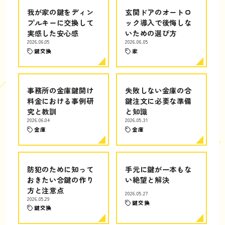
我が家の鍵をディン
玄関ドアのオートロ
プルキーに交換して
ック導入で後悔しな
実感した安心感
いための選び方
2026.06.05
2026.06.05
鍵交換
家
事務所の金庫鍵開け
失敗しない金庫の合
料金における事例研
鍵注文に必要な準備
究と教訓
と知識
2026.06.04
2026.05.31
金庫
金庫
防犯のために知って
手元に鍵が一本もな
おきたい合鍵の作り
い絶望と解決
方と注意点
2026.05.27
2026.05.29
鍵交換
鍵交換