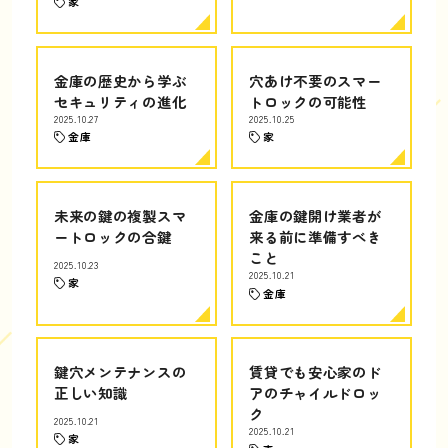
家
金庫の歴史から学ぶ
穴あけ不要のスマー
セキュリティの進化
トロックの可能性
2025.10.27
2025.10.25
金庫
家
未来の鍵の複製スマ
金庫の鍵開け業者が
ートロックの合鍵
来る前に準備すべき
こと
2025.10.23
2025.10.21
家
金庫
鍵穴メンテナンスの
賃貸でも安心家のド
正しい知識
アのチャイルドロッ
ク
2025.10.21
2025.10.21
家