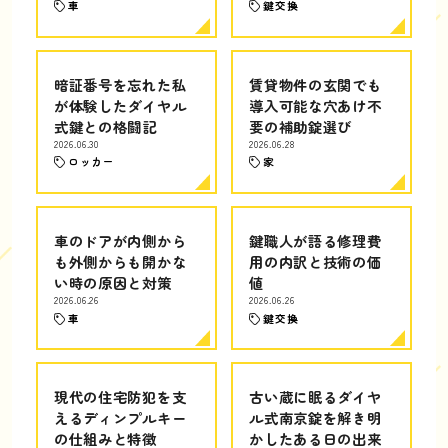
車
鍵交換
暗証番号を忘れた私
賃貸物件の玄関でも
が体験したダイヤル
導入可能な穴あけ不
式鍵との格闘記
要の補助錠選び
2026.06.30
2026.06.28
ロッカー
家
車のドアが内側から
鍵職人が語る修理費
も外側からも開かな
用の内訳と技術の価
い時の原因と対策
値
2026.06.26
2026.06.26
車
鍵交換
現代の住宅防犯を支
古い蔵に眠るダイヤ
えるディンプルキー
ル式南京錠を解き明
の仕組みと特徴
かしたある日の出来