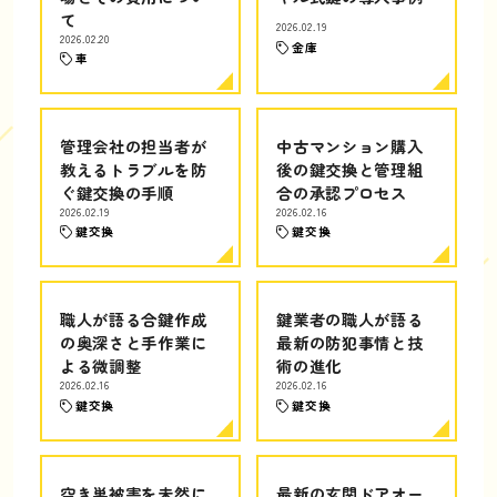
て
2026.02.19
2026.02.20
金庫
車
管理会社の担当者が
中古マンション購入
教えるトラブルを防
後の鍵交換と管理組
ぐ鍵交換の手順
合の承認プロセス
2026.02.19
2026.02.16
鍵交換
鍵交換
職人が語る合鍵作成
鍵業者の職人が語る
の奥深さと手作業に
最新の防犯事情と技
よる微調整
術の進化
2026.02.16
2026.02.16
鍵交換
鍵交換
空き巣被害を未然に
最新の玄関ドアオー