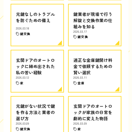
元鍵なしのトラブル
鍵業者が現場で行う
を防ぐための備え
解錠と交換作業の仕
組みを知る
2026.03.18
2026.03.17
鍵交換
鍵交換
玄関ドアのオートロ
適正な金庫鍵開け料
ックに締め出された
金で依頼するための
私の苦い経験
賢い選択
2026.03.12
2026.03.11
家
金庫
元鍵がない状況で鍵
玄関ドアのオートロ
を作る方法と業者の
ックが家族の日常を
選び方
劇的に変えた物語
2026.03.09
2026.03.09
鍵交換
家