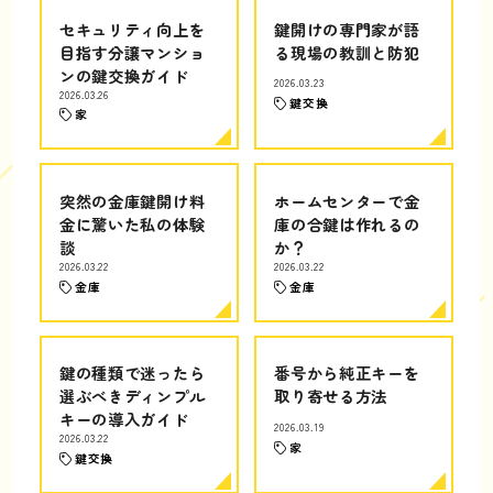
セキュリティ向上を
鍵開けの専門家が語
目指す分譲マンショ
る現場の教訓と防犯
ンの鍵交換ガイド
2026.03.23
2026.03.26
鍵交換
家
突然の金庫鍵開け料
ホームセンターで金
金に驚いた私の体験
庫の合鍵は作れるの
談
か？
2026.03.22
2026.03.22
金庫
金庫
鍵の種類で迷ったら
番号から純正キーを
選ぶべきディンプル
取り寄せる方法
キーの導入ガイド
2026.03.19
2026.03.22
家
鍵交換