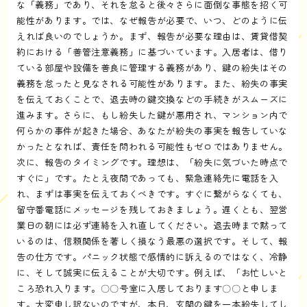
な「義務」であり、それを怠ると後々さらに面倒な事態を招く可
能性があります。では、なぜ報告が必要で、いつ、どのように伝
えれば良いのでしょうか。まず、報告が必要な理由は、賃貸借契
約における「善管注意義務」に基づいています。入居者は、借り
ている部屋や設備を善良に管理する義務があり、鍵の紛失はその
義務を怠ったと見なされる可能性があります。また、紛失の事実
を伝えておくことで、退去時の鍵交換などの手続きがスムーズに
進みます。さらに、もし紛失した鍵が悪用され、マンション内で
何らかの事件が起きた場合、あなたが紛失の事実を報告していな
かったとなれば、責任を問われる可能性もゼロではありません。
次に、報告のタイミングです。理想は、「紛失に気づいた時点で
すぐに」です。たとえ夜間であっても、緊急連絡先に電話を入
れ、まずは事実を伝えておくべきです。すぐに繋がらなくても、
留守番電話にメッセージを残しておきましょう。遅くとも、翌営
業日の朝には必ず連絡を入れ直してください。退去時まで黙って
いるのは、信頼関係を著しく損なう最悪の選択です。そして、報
告の仕方です。パニック状態で感情的に訴えるのではなく、冷静
に、そして誠実に伝えることが大切です。例えば、「お忙しいと
ころ恐れ入ります。〇〇号室に入居しております〇〇と申しま
す。大変申し訳ないのですが、本日、玄関の鍵を一本紛失してし