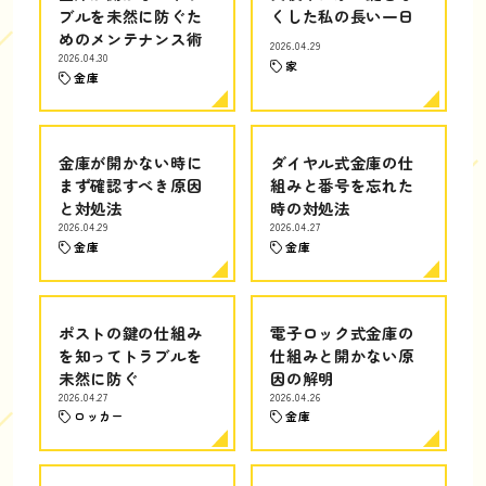
ブルを未然に防ぐた
くした私の長い一日
めのメンテナンス術
2026.04.29
2026.04.30
家
金庫
金庫が開かない時に
ダイヤル式金庫の仕
まず確認すべき原因
組みと番号を忘れた
と対処法
時の対処法
2026.04.29
2026.04.27
金庫
金庫
ポストの鍵の仕組み
電子ロック式金庫の
を知ってトラブルを
仕組みと開かない原
未然に防ぐ
因の解明
2026.04.27
2026.04.26
ロッカー
金庫