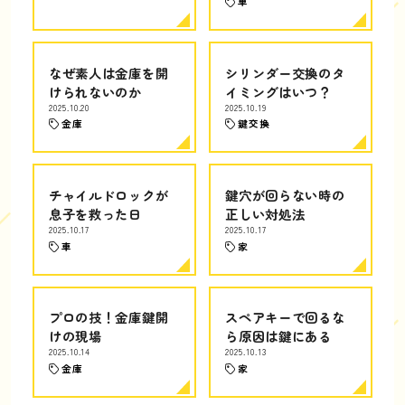
車
なぜ素人は金庫を開
シリンダー交換のタ
けられないのか
イミングはいつ？
2025.10.20
2025.10.19
金庫
鍵交換
チャイルドロックが
鍵穴が回らない時の
息子を救った日
正しい対処法
2025.10.17
2025.10.17
車
家
プロの技！金庫鍵開
スペアキーで回るな
けの現場
ら原因は鍵にある
2025.10.14
2025.10.13
金庫
家