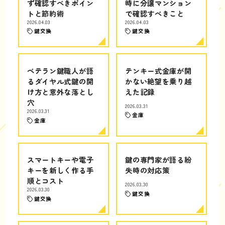
ず確認すべきポイン
時に分譲マンション
トと節約術
で確認すべきこと
2026.04.03
2026.04.03
鍵交換
鍵交換
ベテラン鍵職人が語
テンキー式金庫が開
るダイヤル式鍵の開
かない絶望を乗り越
け方と意外な落とし
えた記録
穴
2026.03.31
2026.03.31
金庫
金庫
スマートキーや電子
鍵の専門家が語る紛
キーを新しく作る手
失時の対応策
順とコスト
2026.03.30
2026.03.30
鍵交換
鍵交換