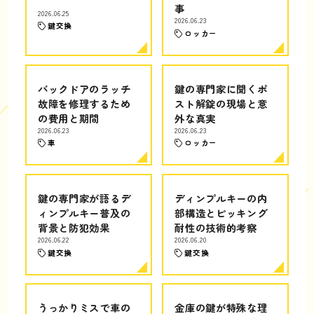
事
2026.06.25
2026.06.23
鍵交換
ロッカー
バックドアのラッチ
鍵の専門家に聞くポ
故障を修理するため
スト解錠の現場と意
の費用と期間
外な真実
2026.06.23
2026.06.23
車
ロッカー
鍵の専門家が語るデ
ディンプルキーの内
ィンプルキー普及の
部構造とピッキング
背景と防犯効果
耐性の技術的考察
2026.06.22
2026.06.20
鍵交換
鍵交換
うっかりミスで車の
金庫の鍵が特殊な理