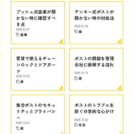
プッシュ式金庫が開
テンキー式ポストが
かない時に確認すべ
開かない時の対処法
き点
2026.01.20
2026.01.31
家
金庫
賃貸で使えるチェー
ポストの開錠を管理
ンロックとドアガー
会社に依頼する流れ
ド
2025.12.13
2025.12.15
家
家
集合ポストのセキュ
ポストのトラブルを
リティとプライバシ
防ぐ日常的な心がけ
ー
2025.12.02
2025.12.03
生活
家