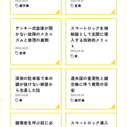
2026.04.07
2026.04.07
鍵交換
金庫
テンキー式金庫が開
スマートロックを補
かない故障のメカニ
助錠として玄関に導
ズムと修理の裏側
入する技術的メリッ
ト
2026.04.07
2026.04.06
金庫
家
深夜の駐車場で車の
遺失届の重要性と鍵
鍵が抜けない絶望か
交換に伴う費用の目
ら生還した話
安
2026.04.05
2026.04.04
車
鍵交換
鍵業者を呼ぶ前に必
スマートロック導入