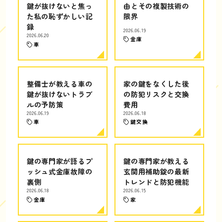
鍵が抜けないと焦っ
由とその複製技術の
た私の恥ずかしい記
限界
録
2026.06.19
2026.06.20
金庫
車
整備士が教える車の
家の鍵をなくした後
鍵が抜けないトラブ
の防犯リスクと交換
ルの予防策
費用
2026.06.19
2026.06.18
車
鍵交換
鍵の専門家が語るプ
鍵の専門家が教える
ッシュ式金庫故障の
玄関用補助錠の最新
裏側
トレンドと防犯機能
2026.06.18
2026.06.15
金庫
家