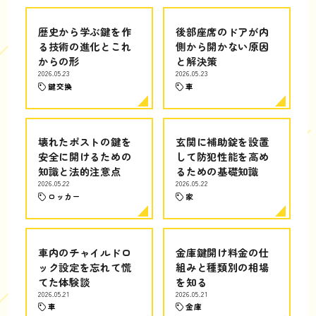
歴史から学ぶ鍵を作
後部座席のドアが内
る技術の進化とこれ
側から開かない原因
からの形
と解決策
2026.05.23
2026.05.23
鍵交換
車
壊れたポストの鍵を
玄関に補助錠を設置
安全に開けるための
して防犯性能を高め
知識と法的注意点
るための基礎知識
2026.05.22
2026.05.22
ロッカー
家
車内のチャイルドロ
金庫鍵開け料金の仕
ック設定を忘れて慌
組みと種類別の相場
てた体験談
を知る
2026.05.21
2026.05.21
車
金庫