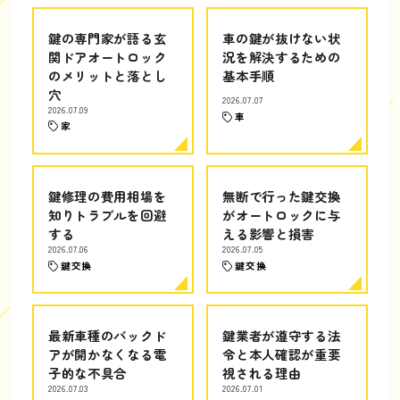
鍵の専門家が語る玄
車の鍵が抜けない状
関ドアオートロック
況を解決するための
のメリットと落とし
基本手順
穴
2026.07.07
2026.07.09
車
家
鍵修理の費用相場を
無断で行った鍵交換
知りトラブルを回避
がオートロックに与
する
える影響と損害
2026.07.06
2026.07.05
鍵交換
鍵交換
最新車種のバックド
鍵業者が遵守する法
アが開かなくなる電
令と本人確認が重要
子的な不具合
視される理由
2026.07.03
2026.07.01