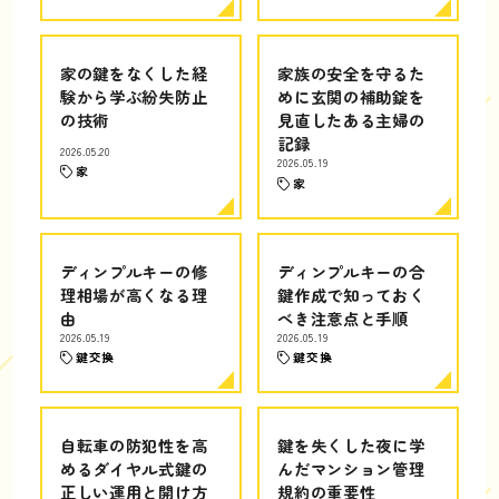
家の鍵をなくした経
家族の安全を守るた
験から学ぶ紛失防止
めに玄関の補助錠を
の技術
見直したある主婦の
記録
2026.05.20
2026.05.19
家
家
ディンプルキーの修
ディンプルキーの合
理相場が高くなる理
鍵作成で知っておく
由
べき注意点と手順
2026.05.19
2026.05.19
鍵交換
鍵交換
自転車の防犯性を高
鍵を失くした夜に学
めるダイヤル式鍵の
んだマンション管理
正しい運用と開け方
規約の重要性