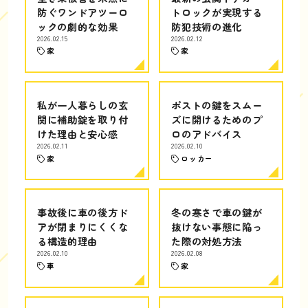
防ぐワンドアツーロ
トロックが実現する
ックの劇的な効果
防犯技術の進化
2026.02.15
2026.02.12
家
家
私が一人暮らしの玄
ポストの鍵をスムー
関に補助錠を取り付
ズに開けるためのプ
けた理由と安心感
ロのアドバイス
2026.02.11
2026.02.10
家
ロッカー
事故後に車の後方ド
冬の寒さで車の鍵が
アが閉まりにくくな
抜けない事態に陥っ
る構造的理由
た際の対処方法
2026.02.10
2026.02.08
車
家