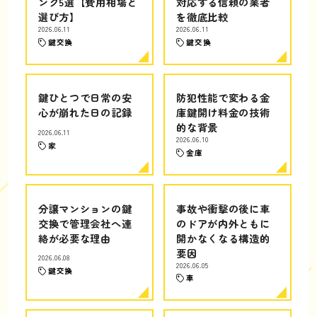
ング5選【費用相場と
対応する信頼の業者
選び方】
を徹底比較
2026.06.11
2026.06.11
鍵交換
鍵交換
鍵ひとつで日常の安
防犯性能で変わる金
心が崩れた日の記録
庫鍵開け料金の技術
的な背景
2026.06.11
2026.06.10
家
金庫
分譲マンションの鍵
事故や衝撃の後に車
交換で管理会社へ連
のドアが内外ともに
絡が必要な理由
開かなくなる構造的
要因
2026.06.08
2026.06.05
鍵交換
車