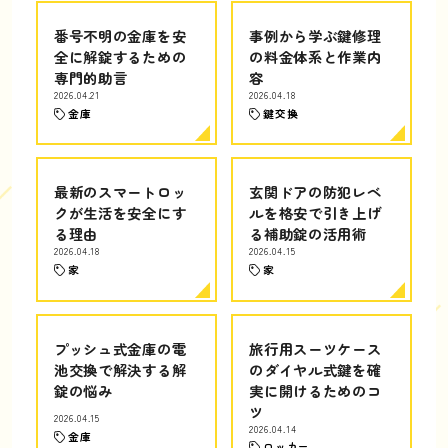
番号不明の金庫を安
事例から学ぶ鍵修理
全に解錠するための
の料金体系と作業内
専門的助言
容
2026.04.21
2026.04.18
金庫
鍵交換
最新のスマートロッ
玄関ドアの防犯レベ
クが生活を安全にす
ルを格安で引き上げ
る理由
る補助錠の活用術
2026.04.18
2026.04.15
家
家
プッシュ式金庫の電
旅行用スーツケース
池交換で解決する解
のダイヤル式鍵を確
錠の悩み
実に開けるためのコ
ツ
2026.04.15
2026.04.14
金庫
ロッカー