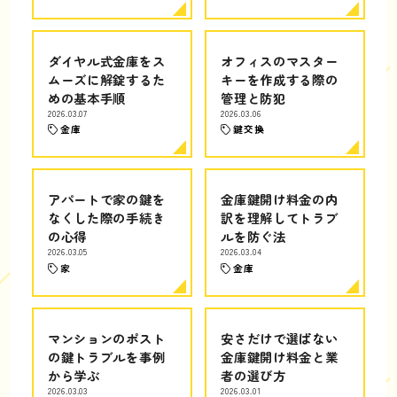
ダイヤル式金庫をス
オフィスのマスター
ムーズに解錠するた
キーを作成する際の
めの基本手順
管理と防犯
2026.03.07
2026.03.06
金庫
鍵交換
アパートで家の鍵を
金庫鍵開け料金の内
なくした際の手続き
訳を理解してトラブ
の心得
ルを防ぐ法
2026.03.05
2026.03.04
家
金庫
マンションのポスト
安さだけで選ばない
の鍵トラブルを事例
金庫鍵開け料金と業
から学ぶ
者の選び方
2026.03.03
2026.03.01