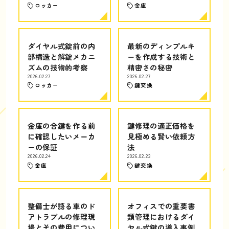
ロッカー
金庫
ダイヤル式錠前の内
最新のディンプルキ
部構造と解錠メカニ
ーを作成する技術と
ズムの技術的考察
精密さの秘密
2026.02.27
2026.02.27
ロッカー
鍵交換
金庫の合鍵を作る前
鍵修理の適正価格を
に確認したいメーカ
見極める賢い依頼方
ーの保証
法
2026.02.24
2026.02.23
金庫
鍵交換
整備士が語る車のド
オフィスでの重要書
アトラブルの修理現
類管理におけるダイ
場とその費用につい
ヤル式鍵の導入事例