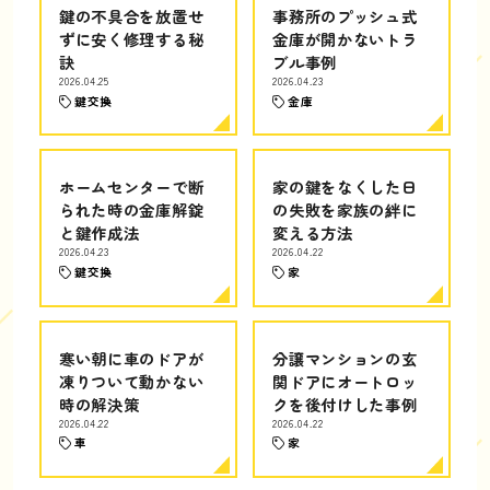
鍵の不具合を放置せ
事務所のプッシュ式
ずに安く修理する秘
金庫が開かないトラ
訣
ブル事例
2026.04.25
2026.04.23
鍵交換
金庫
ホームセンターで断
家の鍵をなくした日
られた時の金庫解錠
の失敗を家族の絆に
と鍵作成法
変える方法
2026.04.23
2026.04.22
鍵交換
家
寒い朝に車のドアが
分譲マンションの玄
凍りついて動かない
関ドアにオートロッ
時の解決策
クを後付けした事例
2026.04.22
2026.04.22
車
家