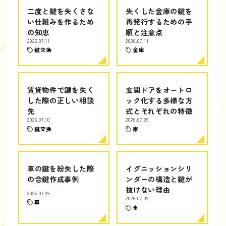
二度と鍵を失くさな
失くした金庫の鍵を
い仕組みを作るため
再発行するための手
の知恵
順と注意点
2026.07.11
2026.07.11
鍵交換
金庫
賃貸物件で鍵を失く
玄関ドアをオートロ
した際の正しい相談
ック化する多様な方
先
式とそれぞれの特徴
2026.07.10
2026.07.09
鍵交換
家
車の鍵を紛失した際
イグニッションシリ
の合鍵作成事例
ンダーの構造と鍵が
抜けない理由
2026.07.09
2026.07.09
車
車