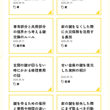
2026.05.19
2026.05.17
車
家
専有部分と共用部分
家の鍵をなくした際
の境界から考える鍵
に火災保険を活用す
交換のルール
る裏技
2026.05.17
2026.05.16
鍵交換
家
玄関の鍵が回らない
古い金庫の鍵を復元
時にかかる修理費用
した実例の紹介
の話
2026.05.15
2026.05.16
金庫
家
鍵を作るための場所
家の鍵を紛失した際
と費用や時間の違い
にまず取るべき行動