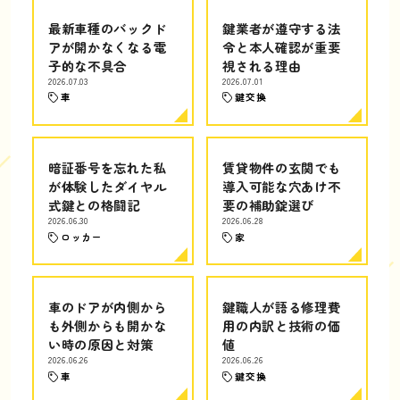
最新車種のバックド
鍵業者が遵守する法
アが開かなくなる電
令と本人確認が重要
子的な不具合
視される理由
2026.07.03
2026.07.01
車
鍵交換
暗証番号を忘れた私
賃貸物件の玄関でも
が体験したダイヤル
導入可能な穴あけ不
式鍵との格闘記
要の補助錠選び
2026.06.30
2026.06.28
ロッカー
家
車のドアが内側から
鍵職人が語る修理費
も外側からも開かな
用の内訳と技術の価
い時の原因と対策
値
2026.06.26
2026.06.26
車
鍵交換