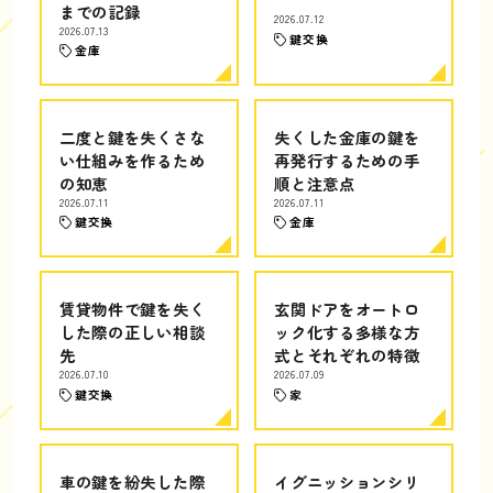
までの記録
2026.07.12
2026.07.13
鍵交換
金庫
二度と鍵を失くさな
失くした金庫の鍵を
い仕組みを作るため
再発行するための手
の知恵
順と注意点
2026.07.11
2026.07.11
鍵交換
金庫
賃貸物件で鍵を失く
玄関ドアをオートロ
した際の正しい相談
ック化する多様な方
先
式とそれぞれの特徴
2026.07.10
2026.07.09
鍵交換
家
車の鍵を紛失した際
イグニッションシリ