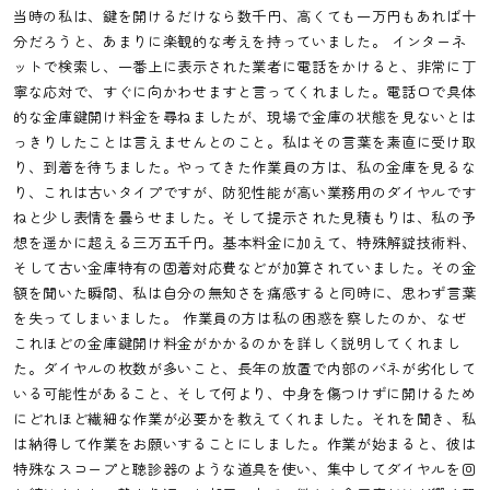
当時の私は、鍵を開けるだけなら数千円、高くても一万円もあれば十
分だろうと、あまりに楽観的な考えを持っていました。 インターネ
ットで検索し、一番上に表示された業者に電話をかけると、非常に丁
寧な応対で、すぐに向かわせますと言ってくれました。電話口で具体
的な金庫鍵開け料金を尋ねましたが、現場で金庫の状態を見ないとは
っきりしたことは言えませんとのこと。私はその言葉を素直に受け取
り、到着を待ちました。やってきた作業員の方は、私の金庫を見るな
り、これは古いタイプですが、防犯性能が高い業務用のダイヤルです
ねと少し表情を曇らせました。そして提示された見積もりは、私の予
想を遥かに超える三万五千円。基本料金に加えて、特殊解錠技術料、
そして古い金庫特有の固着対応費などが加算されていました。その金
額を聞いた瞬間、私は自分の無知さを痛感すると同時に、思わず言葉
を失ってしまいました。 作業員の方は私の困惑を察したのか、なぜ
これほどの金庫鍵開け料金がかかるのかを詳しく説明してくれまし
た。ダイヤルの枚数が多いこと、長年の放置で内部のバネが劣化して
いる可能性があること、そして何より、中身を傷つけずに開けるため
にどれほど繊細な作業が必要かを教えてくれました。それを聞き、私
は納得して作業をお願いすることにしました。作業が始まると、彼は
特殊なスコープと聴診器のような道具を使い、集中してダイヤルを回