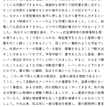
ことには交換ができません。絶望的な気持ちで説明書を探し出すと、
そこには外部から給電するための端子があることが記されていまし
た。九ボルトの角型電池を端子に押し当てながら番号を入力するとい
う、まるで映画のワンシーンのような作業に挑みました。しかし、給
電しても反応はありません。どうやら問題は電力だけではないようで
した。 私はさらに調査を進め、プッシュ式金庫特有の故障事例を読
み漁りました。そこで目にしたのは、暗証番号を入力した直後に軽く
扉を叩くと開くことがあるという、信じがたい裏技のような手法でし
た。内部のモーターが固着している場合、衝撃を与えることで動き出
すことがあるというのです。半信半疑で、番号を入力した直後、扉の
レバー周辺を手のひらでドンと叩いてみました。すると、それまで聞
いたこともないような力強い作動音が響き、レバーがスッと下におり
たのです。扉が開いた瞬間、私はその場にへたり込んでしまいまし
た。 この一件で学んだ最大の教訓は、金庫の過信は禁物であるとい
うこと、そして定期的なメンテナンスの重要性です。金庫が開かない
という事態は、ある日突然、何の前触れもなくやってきます。私の場
合は幸運にも物理的な衝撃で解決しましたが、もし基板が完全に故障
していたら、高額な解錠費用を払って金庫を破壊するしかなかったで
しょう。それ以来、私は年に一度は電池を新調し、扉の開閉時に異音