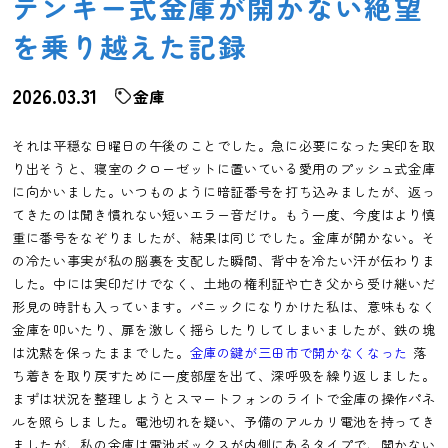
テンキー式金庫が開かない絶望
を乗り越えた記録
2026.03.31
金庫
それは平穏な日曜日の午後のことでした。急に必要になった実印を取
り出そうと、寝室のクローゼットに置いている愛用のプッシュ式金庫
に向かいました。いつものように暗証番号を打ち込みましたが、返っ
てきたのは聞き慣れない短いエラー音だけ。もう一度、今度はより慎
重に番号をなぞりましたが、結果は同じでした。金庫が開かない。そ
の冷たい事実が私の脳裏を支配した瞬間、背中を冷たい汗が伝わりま
した。中には実印だけでなく、土地の権利証や亡き父から受け継いだ
形見の時計も入っています。パニックになりかけた私は、意味もなく
金庫を叩いたり、扉を激しく揺らしたりしてしまいましたが、鉄の塊
は沈黙を保ったままでした。
金庫の鍵が三田市で開かなくなった
落
ち着きを取り戻すために一度部屋を出て、深呼吸を繰り返しました。
まずは状況を整理しようとスマートフォンのライトで金庫の操作パネ
ルを照らしました。電池切れを疑い、予備のアルカリ電池を持ってき
ましたが、私の金庫は電池ボックスが内側にあるタイプで、開かない