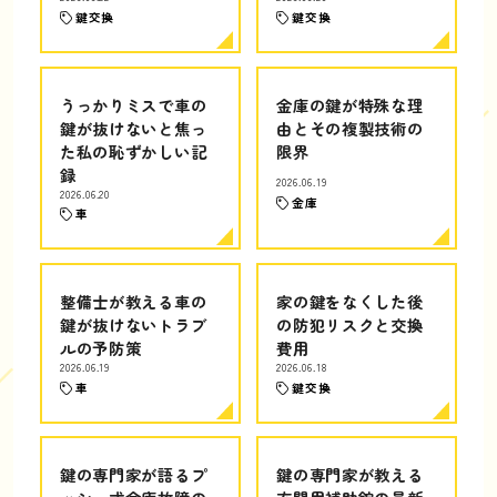
鍵交換
鍵交換
うっかりミスで車の
金庫の鍵が特殊な理
鍵が抜けないと焦っ
由とその複製技術の
た私の恥ずかしい記
限界
録
2026.06.19
2026.06.20
金庫
車
整備士が教える車の
家の鍵をなくした後
鍵が抜けないトラブ
の防犯リスクと交換
ルの予防策
費用
2026.06.19
2026.06.18
車
鍵交換
鍵の専門家が語るプ
鍵の専門家が教える