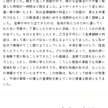
し続けました。静まり返った部屋の中で、微かな金属音だけが響く緊
張した時間が一時間ほど続きました。ようやくカチッという音と共に
重い扉が開いたとき、私は金庫鍵開け料金という対価が、単なる作業
代ではなく、この緊張感と技術に対する信頼料なのだと深く理解しま
した。 金庫の中から出てきたのは、祖母が私たちのために遺してく
れた古い写真や、丁寧にしたためられた手紙、そしていくつかの形見
の品でした。それらを手にしたとき、三万五千円という金庫鍵開け料
金は、決して高いものではないと思えるようになりました。もし私が
自分で無理やりこじ開けようとしていたら、中身を傷つけたり、怪我
をしたりしていたかもしれません。プロの技術によって、祖母の想い
を無傷で受け取ることができたことの価値は、金額では測れないもの
でした。しかし、同時に学んだのは、こうした緊急の事態でも冷静に
相場を知っておくことの大切さです。事前の知識があれば、もっと心
の準備ができていたはずです。この体験は、私にとって技術への敬意
と、不測の事態への備えの重要性を教えてくれた貴重な教訓となりま
した。