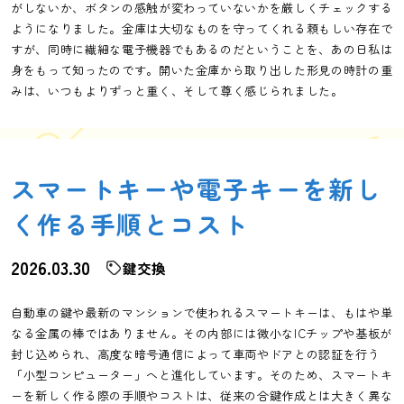
がしないか、ボタンの感触が変わっていないかを厳しくチェックする
ようになりました。金庫は大切なものを守ってくれる頼もしい存在で
すが、同時に繊細な電子機器でもあるのだということを、あの日私は
身をもって知ったのです。開いた金庫から取り出した形見の時計の重
みは、いつもよりずっと重く、そして尊く感じられました。
スマートキーや電子キーを新し
く作る手順とコスト
2026.03.30
鍵交換
自動車の鍵や最新のマンションで使われるスマートキーは、もはや単
なる金属の棒ではありません。その内部には微小なICチップや基板が
封じ込められ、高度な暗号通信によって車両やドアとの認証を行う
「小型コンピューター」へと進化しています。そのため、スマートキ
ーを新しく作る際の手順やコストは、従来の合鍵作成とは大きく異な