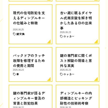
現代の住宅防犯を支
古い蔵に眠るダイヤ
えるディンプルキー
ル式南京錠を解き明
の仕組みと特徴
かしたある日の出来
事
2026.06.25
2026.06.23
鍵交換
ロッカー
バックドアのラッチ
鍵の専門家に聞くポ
故障を修理するため
スト解錠の現場と意
の費用と期間
外な真実
2026.06.23
2026.06.23
車
ロッカー
鍵の専門家が語るデ
ディンプルキーの内
ィンプルキー普及の
部構造とピッキング
背景と防犯効果
耐性の技術的考察
2026.06.22
2026.06.20