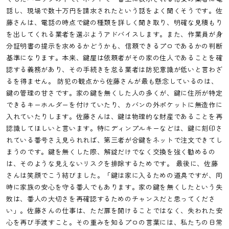
話し、現場で数十万円を請求されたという話をよく聞くそうです。佐
藤さんは、電話の時点で鍵の種類を詳しく聞き取り、明確な見積もり
を出してくれる業者を選ぶようアドバイスします。また、作業員が身
分証明書の提示を求めるかどうかも、信頼できるプロであるかの判断
基準になります。本来、鍵屋は依頼者がその家の住人であることを確
認する義務があり、その手続きを怠る業者は防犯意識が低いと言わざ
るを得ません。 防犯の観点から佐藤さんが最も懸念しているのは、
鍵の管理の甘さです。家の鍵を無くした人の多くが、鍵に住所が特定
できるキーホルダーを付けていたり、カバンの外ポケットに無造作に
入れていたりします。佐藤さんは、鍵は物理的な財産であることを再
認識してほしいと言います。特にディンプルキーなどは、鍵に刻印さ
れている番号さえ見られれば、第三者が合鍵をネットで注文できてし
まうのです。鍵を無くした際、解錠だけでなく交換を強く勧めるの
は、そのような見えないリスクを排除するためです。 最後に、佐藤
さんは笑顔でこう結びました。「鍵は家に入るための道具ですが、同
時に家族の安心を守る番人でもあります。家の鍵を無くしたという失
敗は、番人の大切さを再確認するためのチャンスだと思ってくださ
い」。佐藤さんの仕事は、ただ扉を開けることではなく、失われた安
心を再び手渡すこと。その重みを知るプロの言葉には、私たちの日常