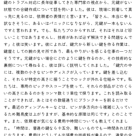
鍵のトラブル対応に長年従事してきた専門家の視点から、元鍵がない
状態での合鍵作成について話を伺いました。彼は、現場に到着して真
っ先に見るのは、依頼者の表情だと言います。「皆さん、本当に申し
訳なさそうに、あるいはパニックになりながら、元鍵が一本もないん
ですと言われます。でも、私たちプロからすれば、それはそれほど珍
しいことではありませんし、技術があれば必ず解決できる問題なんで
す」と彼は笑います。彼によれば、鍵穴から新しい鍵を作る作業は、
鍵屋としての腕の見せ所であり、最もやりがいを感じる仕事の一つだ
そうです。元鍵がない場合にどのように鍵を作るのか、その技術的な
裏側について尋ねると、彼は詳しく説明してくれました。「鍵穴の中
には、複数の小さなピンやディスクが入っています。鍵を差し込む
と、それらが特定の高さに揃うことでロックが外れる仕組みです。私
たちは、専用のピックやスコープを使って、それらの部品がどのくら
いの高さにあるのかをコンマ数ミリ単位で探ります。これを読み取る
ことができれば、あとはその数値通りにブランクキーを削るだけで
す。最近のディンプルキーなどは、ピンが多方向から複雑に入ってい
るため難易度は上がりますが、基本的な原理は同じです」とのことで
す。また、依頼者が気になる費用や時間についても教えてくれまし
た。「時間は、普通の鍵なら十五分、難しいものでも一時間あれば形
になります。費用はどうしても出張費や技術料が乗るので、通常の合