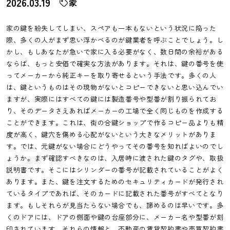
2026.03.19
家
家の鍵を紛失してしまい、スペアも一本もないという状況に陥った
際、多くの人がまず思い浮かべるのが鍵業者を呼ぶことでしょう。し
かし、もしあなたが急いで家に入る必要がなく、数日間の余裕がある
ならば、もっと安価で確実な方法があります。それは、鍵の番号を使
ってメーカーから純正キーを取り寄せるという手法です。多くの人
は、鍵というものはその現物がないとコピーできないと思い込んでい
ますが、実際にはすべての鍵には製造番号や型番が割り振られてお
り、そのデータさえあればメーカーの工場で全く同じものを作成する
ことができます。これは、街の合鍵ショップで作るコピー品よりも精
度が高く、鍵穴を傷める心配がないという大きなメリットがありま
す。では、元鍵がない場合にどうやってその番号を知ればよいのでし
ょうか。まず確認すべきなのは、入居時に渡された鍵のタグや、取扱
説明書です。そこにはシリンダーの番号が記載されていることがよく
あります。また、鍵を注文するためのセキュリティカードが発行され
ているタイプであれば、そのカードに記載された番号がすべてとなり
ます。もしそれらが見当たらない場合でも、諦めるのは早いです。多
くのドアには、ドアの側面や鍵の台座部分に、メーカー名や型番が刻
印されています。それらの情報と、不動産の賃貸契約書や売買契約書