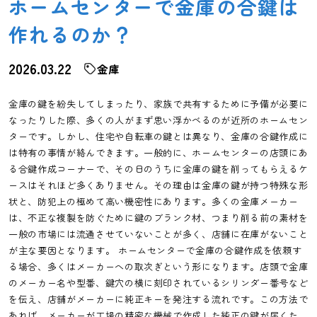
ホームセンターで金庫の合鍵は
作れるのか？
2026.03.22
金庫
金庫の鍵を紛失してしまったり、家族で共有するために予備が必要に
なったりした際、多くの人がまず思い浮かべるのが近所のホームセン
ターです。しかし、住宅や自転車の鍵とは異なり、金庫の合鍵作成に
は特有の事情が絡んできます。一般的に、ホームセンターの店頭にあ
る合鍵作成コーナーで、その日のうちに金庫の鍵を削ってもらえるケ
ースはそれほど多くありません。その理由は金庫の鍵が持つ特殊な形
状と、防犯上の極めて高い機密性にあります。多くの金庫メーカー
は、不正な複製を防ぐために鍵のブランク材、つまり削る前の素材を
一般の市場には流通させていないことが多く、店舗に在庫がないこと
が主な要因となります。 ホームセンターで金庫の合鍵作成を依頼す
る場合、多くはメーカーへの取次ぎという形になります。店頭で金庫
のメーカー名や型番、鍵穴の横に刻印されているシリンダー番号など
を伝え、店舗がメーカーに純正キーを発注する流れです。この方法で
あれば、メーカーが工場の精密な機械で作成した純正の鍵が届くた