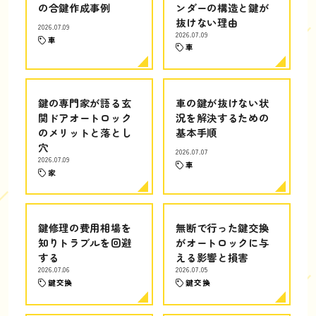
の合鍵作成事例
ンダーの構造と鍵が
抜けない理由
2026.07.09
2026.07.09
車
車
鍵の専門家が語る玄
車の鍵が抜けない状
関ドアオートロック
況を解決するための
のメリットと落とし
基本手順
穴
2026.07.07
2026.07.09
車
家
鍵修理の費用相場を
無断で行った鍵交換
知りトラブルを回避
がオートロックに与
する
える影響と損害
2026.07.06
2026.07.05
鍵交換
鍵交換