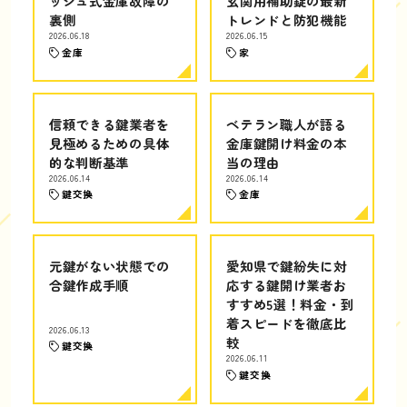
ッシュ式金庫故障の
玄関用補助錠の最新
裏側
トレンドと防犯機能
2026.06.18
2026.06.15
金庫
家
信頼できる鍵業者を
ベテラン職人が語る
見極めるための具体
金庫鍵開け料金の本
的な判断基準
当の理由
2026.06.14
2026.06.14
鍵交換
金庫
元鍵がない状態での
愛知県で鍵紛失に対
合鍵作成手順
応する鍵開け業者お
すすめ5選！料金・到
着スピードを徹底比
2026.06.13
較
鍵交換
2026.06.11
鍵交換