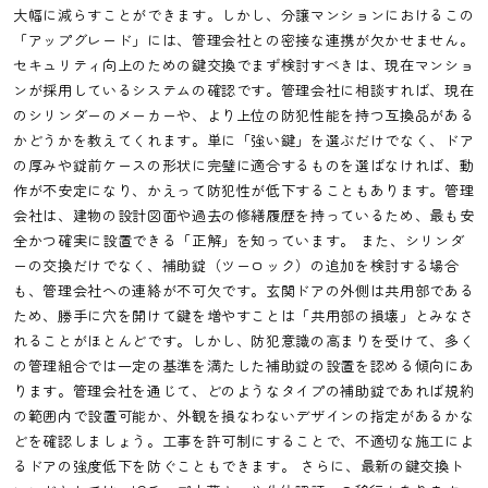
大幅に減らすことができます。しかし、分譲マンションにおけるこの
「アップグレード」には、管理会社との密接な連携が欠かせません。
セキュリティ向上のための鍵交換でまず検討すべきは、現在マンショ
ンが採用しているシステムの確認です。管理会社に相談すれば、現在
のシリンダーのメーカーや、より上位の防犯性能を持つ互換品がある
かどうかを教えてくれます。単に「強い鍵」を選ぶだけでなく、ドア
の厚みや錠前ケースの形状に完璧に適合するものを選ばなければ、動
作が不安定になり、かえって防犯性が低下することもあります。管理
会社は、建物の設計図面や過去の修繕履歴を持っているため、最も安
全かつ確実に設置できる「正解」を知っています。 また、シリンダ
ーの交換だけでなく、補助錠（ツーロック）の追加を検討する場合
も、管理会社への連絡が不可欠です。玄関ドアの外側は共用部である
ため、勝手に穴を開けて鍵を増やすことは「共用部の損壊」とみなさ
れることがほとんどです。しかし、防犯意識の高まりを受けて、多く
の管理組合では一定の基準を満たした補助錠の設置を認める傾向にあ
ります。管理会社を通じて、どのようなタイプの補助錠であれば規約
の範囲内で設置可能か、外観を損なわないデザインの指定があるかな
どを確認しましょう。工事を許可制にすることで、不適切な施工によ
るドアの強度低下を防ぐこともできます。 さらに、最新の鍵交換ト