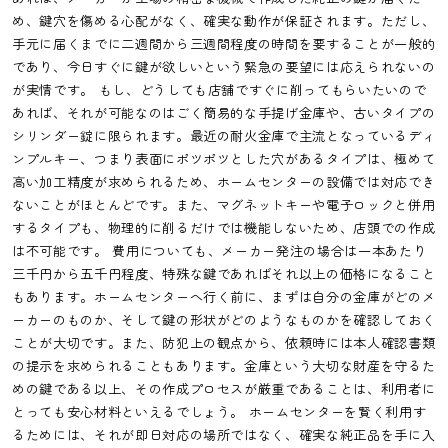
め、鍵穴を傷める心配がなく、確実な動作が保証されます。ただし、
手元に届くまでに二週間から三週間程度の時間を要することが一般的
であり、今日すぐに鍵が欲しいという緊急の要望には応えられないの
が実情です。 もし、どうしても店舗ですぐに削ってもらいたいので
あれば、それが可能なのはごく簡易的な手提げ金庫や、古いタイプの
シリンダー錠に限られます。最近の耐火金庫で主流となっているディ
ンプルキー、つまり表面にポツポツとした穴があるタイプは、極めて
高い加工精度が求められるため、ホームセンターの設備では対応でき
ないことがほとんどです。また、マグネットキーや電子ロックと併用
するタイプも、物理的に削るだけでは機能しないため、店頭での作成
は不可能です。 費用についても、メーカー発注の場合は一本あたり
三千円から五千円程度、特殊な鍵であればそれ以上の価格になること
もあります。ホームセンターへ行く前に、まずは自分の金庫がどのメ
ーカーのものか、そして鍵の形状がどのようなものかを確認しておく
ことが大切です。また、防犯上の観点から、依頼時には本人確認書類
の提示を求められることもあります。金庫という大切な財産を守るた
めの鍵である以上、その作成プロセスが厳重であることは、利用者に
とっても安心材料といえるでしょう。 ホームセンターを賢く利用す
るためには、それが即日対応の場所ではなく、確実な純正品を手に入