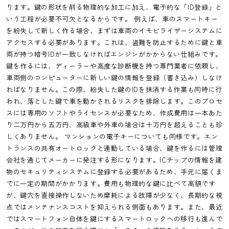
ります。鍵の形状を削る物理的な加工に加え、電子的な「ID登録」と
いう工程が必要不可欠となるからです。 例えば、車のスマートキー
を紛失して新しく作る場合、まずは車両のイモビライザーシステムに
アクセスする必要があります。これは、盗難を防止するために鍵と車
両が持つ暗号IDが一致しなければエンジンがかからない仕組みです。
鍵を作るには、ディーラーや高度な診断機を持つ専門業者に依頼し、
車両側のコンピューターに新しい鍵の情報を登録（書き込み）しなけ
ればなりません。この際、紛失した鍵のIDを抹消する作業も同時に行
われ、落とした鍵で車を動かされるリスクを排除します。このプロセ
スには専用のソフトやライセンスが必要なため、作成費用は一本あた
り二万円から五万円、高級車や外車の場合は十万円を超えることも珍
しくありません。 マンションの電子キーについても同様です。エン
トランスの共有オートロックと連動している場合、鍵を作るには管理
会社を通じてメーカーに発注する形になります。ICチップの情報を建
物のセキュリティシステムに登録する必要があるため、手元に届くま
でに一定の期間がかかります。費用も物理的な鍵に比べて高額です
が、鍵穴を直接操作しないため摩耗による故障が少なく、長期的な視
点ではメンテナンスコストを抑えられる側面もあります。また、最近
ではスマートフォン自体を鍵にするスマートロックへの移行も進んで