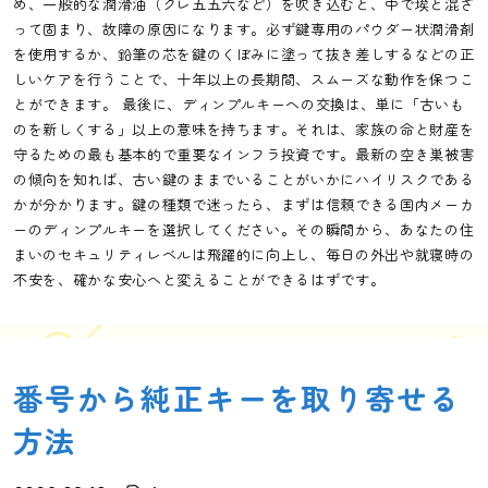
め、一般的な潤滑油（クレ五五六など）を吹き込むと、中で埃と混ざ
って固まり、故障の原因になります。必ず鍵専用のパウダー状潤滑剤
を使用するか、鉛筆の芯を鍵のくぼみに塗って抜き差しするなどの正
しいケアを行うことで、十年以上の長期間、スムーズな動作を保つこ
とができます。 最後に、ディンプルキーへの交換は、単に「古いも
のを新しくする」以上の意味を持ちます。それは、家族の命と財産を
守るための最も基本的で重要なインフラ投資です。最新の空き巣被害
の傾向を知れば、古い鍵のままでいることがいかにハイリスクである
かが分かります。鍵の種類で迷ったら、まずは信頼できる国内メーカ
ーのディンプルキーを選択してください。その瞬間から、あなたの住
まいのセキュリティレベルは飛躍的に向上し、毎日の外出や就寝時の
不安を、確かな安心へと変えることができるはずです。
番号から純正キーを取り寄せる
方法