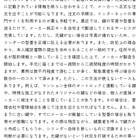
に記載されている情報を照らし合わせることで、メーカーへ正式な注
文を出すことが可能になります。注文の手順は、インターネットの専
門サイトを利用するのが最も手軽です。最近では、鍵の写真や型番を
送るだけで、メーカー純正キーを自宅まで郵送してくれるサービスが
充実しています。ただし、元鍵がない場合は写真が撮れないため、シ
リンダーの型番を正確に伝える必要があります。また、防犯上の理由
から、本人確認書類の提出を求められることが一般的です。住所や氏
名が契約情報と一致していることを確認した上で、メーカーが製造を
開始します。手元に届くまでは一週間から二週間程度の時間がかかり
ますが、費用は数千円程度で済むことが多く、緊急業者を呼ぶ場合の
数分の一のコストで済みます。ただし、この方法が使えないケースも
あります。例えば、マンション全体のオートロックと連動している鍵
や、特殊な施工がなされたオリジナルの鍵などの場合、個人が直接メ
ーカーに発注することを禁じていることがあります。その場合は、管
理会社や管理組合を通じて注文を出さなければなりません。また、あ
まりに古い鍵や、すでにメーカーが廃盤にしている型番の場合も取り
寄せが困難になります。その際は残念ながら、鍵業者を呼んで鍵穴か
ら作成してもらうか、シリンダー自体を新しいものに交換するという
判断が必要になります。元鍵がないという状況を打破するための第一