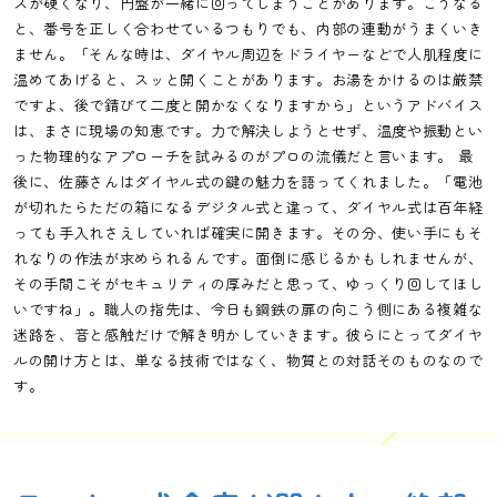
スが硬くなり、円盤が一緒に回ってしまうことがあります。こうなる
と、番号を正しく合わせているつもりでも、内部の連動がうまくいき
ません。「そんな時は、ダイヤル周辺をドライヤーなどで人肌程度に
温めてあげると、スッと開くことがあります。お湯をかけるのは厳禁
ですよ、後で錆びて二度と開かなくなりますから」というアドバイス
は、まさに現場の知恵です。力で解決しようとせず、温度や振動とい
った物理的なアプローチを試みるのがプロの流儀だと言います。 最
後に、佐藤さんはダイヤル式の鍵の魅力を語ってくれました。「電池
が切れたらただの箱になるデジタル式と違って、ダイヤル式は百年経
っても手入れさえしていれば確実に開きます。その分、使い手にもそ
れなりの作法が求められるんです。面倒に感じるかもしれませんが、
その手間こそがセキュリティの厚みだと思って、ゆっくり回してほし
いですね」。職人の指先は、今日も鋼鉄の扉の向こう側にある複雑な
迷路を、音と感触だけで解き明かしていきます。彼らにとってダイヤ
ルの開け方とは、単なる技術ではなく、物質との対話そのものなので
す。