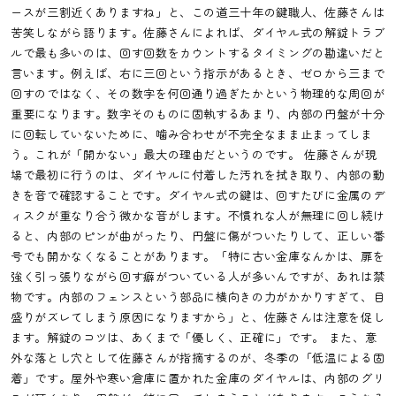
ースが三割近くありますね」と、この道三十年の鍵職人、佐藤さんは
苦笑しながら語ります。佐藤さんによれば、ダイヤル式の解錠トラブ
ルで最も多いのは、回す回数をカウントするタイミングの勘違いだと
言います。例えば、右に三回という指示があるとき、ゼロから三まで
回すのではなく、その数字を何回通り過ぎたかという物理的な周回が
重要になります。数字そのものに固執するあまり、内部の円盤が十分
に回転していないために、噛み合わせが不完全なまま止まってしま
う。これが「開かない」最大の理由だというのです。 佐藤さんが現
場で最初に行うのは、ダイヤルに付着した汚れを拭き取り、内部の動
きを音で確認することです。ダイヤル式の鍵は、回すたびに金属のデ
ィスクが重なり合う微かな音がします。不慣れな人が無理に回し続け
ると、内部のピンが曲がったり、円盤に傷がついたりして、正しい番
号でも開かなくなることがあります。「特に古い金庫なんかは、扉を
強く引っ張りながら回す癖がついている人が多いんですが、あれは禁
物です。内部のフェンスという部品に横向きの力がかかりすぎて、目
盛りがズレてしまう原因になりますから」と、佐藤さんは注意を促し
ます。解錠のコツは、あくまで「優しく、正確に」です。 また、意
外な落とし穴として佐藤さんが指摘するのが、冬季の「低温による固
着」です。屋外や寒い倉庫に置かれた金庫のダイヤルは、内部のグリ