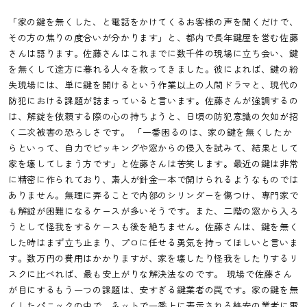
「家の鍵を無くした、と電話をかけてくるお客様の声を聞くだけで、
その方の焦りの度合いが分かります」と、都内で長年鍵屋を営む佐藤
さんは語ります。佐藤さんはこれまでに数千件の現場に立ち会い、鍵
を無くして途方に暮れる人々を救ってきました。彼によれば、鍵の紛
失現場には、単に鍵を開けるという作業以上の人間ドラマと、現代の
防犯における課題が詰まっていると言います。佐藤さんが強調するの
は、解錠を依頼する際の心の持ちようと、日頃の防犯意識の欠如が招
く二次被害の恐ろしさです。 「一番困るのは、家の鍵を無くしたか
らといって、自力でピッキングや窓からの侵入を試みて、結果として
家を壊してしまう方です」と佐藤さんは苦笑します。最近の鍵は非常
に精密に作られており、素人が針金一本で開けられるようなものでは
ありません。無理に弄ることで内部のシリンダーを傷つけ、専門家で
も解錠が困難になるケースが多いそうです。また、二階の窓から入ろ
うとして怪我をするケースも後を絶ちません。佐藤さんは、鍵を無く
した時はまず立ち止まり、プロに任せる勇気を持ってほしいと言いま
す。数万円の費用はかかりますが、家を壊したり怪我をしたりするリ
スクに比べれば、最も安上がりな解決法なのです。 現場で佐藤さん
が目にするもう一つの課題は、安すぎる鍵業者の罠です。家の鍵を無
くしたパニックの中で、ネットで一番上に表示される格安の業者に電