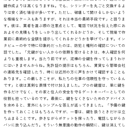
鍵作成よりは高くなりますね。でも、シリンダーを丸ごと交換するよ
りは安く済む場合が多いです。ただし、破壊して開けるしかないよう
な極端なケースもありますが、それは本当の最終手段です」と語りま
す。彼は、業者を選ぶ際の注意点として、電話で状況を伝えた際にお
およその見積もりをしっかり出してくれるかどうか、そして現場で作
業前に最終的な金額を提示してくれるかどうかを挙げています。イン
タビューの中で特に印象的だったのは、防犯と権利の確認についての
話でした。「元鍵がない人からの依頼を受けるときは、本人確認を何
よりも重視します。当たり前ですが、泥棒の合鍵を作ってしまうわけ
にはいきませんからね。免許証の提示はもちろん、賃貸なら管理会社
の連絡先を確認したり、時には近所の方に声をかけて確認することも
あります。この厳しさこそが、私たちの仕事の信頼性を守っているん
です」と彼は真剣な表情で付け加えました。プロの鍵屋は、単に鍵を
作るだけでなく、その家と住人の安全を守るゲートキーパーとしての
役割も担っているのです。最後に、鍵をなくさないためのアドバイス
を求めると、意外にもシンプルな答えが返ってきました。「予備の鍵
を作っておくことはもちろんですが、一番は、鍵を扱うときだけは立
ち止まることです。歩きながらポケットを探ったり、電話しながらカ
バンに放り込んだり。そういう無意識の動作の瞬間に、鍵は消えてし