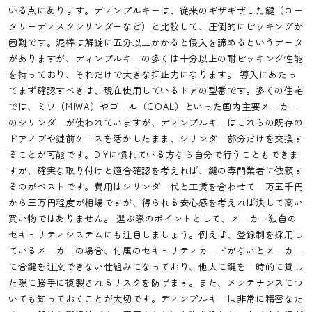
いる点にあります。ディンプルキーは、従来のギザギザした鍵（ロー
タリーディスクシリンダーなど）と比較して、圧倒的にピッキングが
困難です。泥棒は解錠に五分以上かかると侵入を諦めるというデータ
がありますが、ディンプルキーの多くは十分以上の耐ピッキング性能
を持っており、それだけで大きな抑止力になります。 導入にあたっ
てまず確認すべきは、現在使用しているドアの型番です。多くの住宅
では、ミワ（MIWA）やゴール（GOAL）といった国内主要メーカー
のシリンダーが使われていますが、ディンプルキーはこれらの既存の
ドアノブや錠前ケースを活かしたまま、シリンダー部分だけを交換す
ることが可能です。DIYに慣れている方なら自分で行うこともできま
すが、確実な取り付けと適合確認を考えれば、鍵の専門業者に依頼す
るのがベストです。費用はシリンダー代と工賃を合わせて一万五千円
から三万円程度が相場ですが、得られる安心感を考えれば決して高い
買い物ではありません。 選ぶ際のポイントとして、メーカー独自の
セキュリティシステムにも注目しましょう。例えば、登録制を採用し
ているメーカーの場合、付属のセキュリティカードがないとメーカー
に合鍵を注文できない仕組みになっており、他人に鍵を一時的に貸し
た隙に勝手に複製されるリスクを防げます。また、メンテナンスにつ
いても知っておくことが大切です。ディンプルキーは非常に精密なた