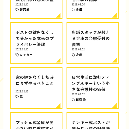
2026.02.07
2026.02.06
鍵交換
金庫
ポストの鍵をなくし
店舗スタッフが教え
て分かった本当のプ
る金庫の合鍵受付の
ライバシー管理
裏側
2026.02.05
2026.02.02
ロッカー
金庫
家の鍵をなくした時
日常生活に潜むディ
にまずやるべきこと
ンプルキーという小
さな守護神の価値
2026.02.02
2026.02.02
家
鍵交換
プッシュ式金庫が開
テンキー式ポストが
かない時に確認すべ
開かない時の対処法