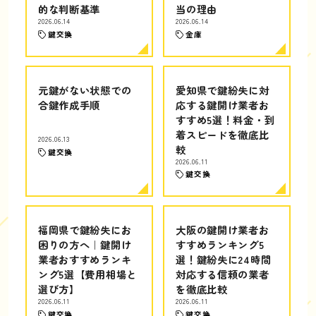
的な判断基準
当の理由
2026.06.14
2026.06.14
鍵交換
金庫
元鍵がない状態での
愛知県で鍵紛失に対
合鍵作成手順
応する鍵開け業者お
すすめ5選！料金・到
着スピードを徹底比
2026.06.13
較
鍵交換
2026.06.11
鍵交換
福岡県で鍵紛失にお
大阪の鍵開け業者お
困りの方へ｜鍵開け
すすめランキング5
業者おすすめランキ
選！鍵紛失に24時間
ング5選【費用相場と
対応する信頼の業者
選び方】
を徹底比較
2026.06.11
2026.06.11
鍵交換
鍵交換