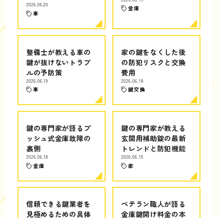
2026.06.20
金庫
車
整備士が教える車の
家の鍵をなくした後
鍵が抜けないトラブ
の防犯リスクと交換
ルの予防策
費用
2026.06.19
2026.06.18
車
鍵交換
鍵の専門家が語るプ
鍵の専門家が教える
ッシュ式金庫故障の
玄関用補助錠の最新
裏側
トレンドと防犯機能
2026.06.18
2026.06.15
金庫
家
信頼できる鍵業者を
ベテラン職人が語る
見極めるための具体
金庫鍵開け料金の本