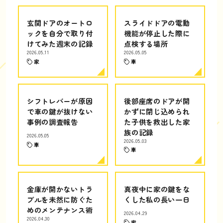
玄関ドアのオートロ
スライドドアの電動
ックを自分で取り付
機能が停止した際に
けてみた週末の記録
点検する場所
2026.05.11
2026.05.05
家
車
シフトレバーが原因
後部座席のドアが開
で車の鍵が抜けない
かずに閉じ込められ
事例の調査報告
た子供を救出した家
族の記録
2026.05.05
2026.05.03
車
車
金庫が開かないトラ
真夜中に家の鍵をな
ブルを未然に防ぐた
くした私の長い一日
めのメンテナンス術
2026.04.29
2026.04.30
家