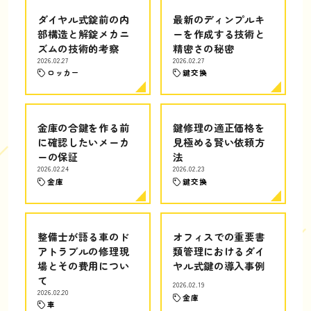
ダイヤル式錠前の内
最新のディンプルキ
部構造と解錠メカニ
ーを作成する技術と
ズムの技術的考察
精密さの秘密
2026.02.27
2026.02.27
ロッカー
鍵交換
金庫の合鍵を作る前
鍵修理の適正価格を
に確認したいメーカ
見極める賢い依頼方
ーの保証
法
2026.02.24
2026.02.23
金庫
鍵交換
整備士が語る車のド
オフィスでの重要書
アトラブルの修理現
類管理におけるダイ
場とその費用につい
ヤル式鍵の導入事例
て
2026.02.19
2026.02.20
金庫
車