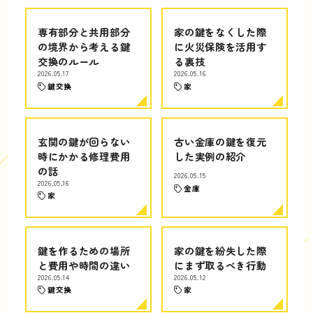
専有部分と共用部分
家の鍵をなくした際
の境界から考える鍵
に火災保険を活用す
交換のルール
る裏技
2026.05.17
2026.05.16
鍵交換
家
玄関の鍵が回らない
古い金庫の鍵を復元
時にかかる修理費用
した実例の紹介
の話
2026.05.15
2026.05.16
金庫
家
鍵を作るための場所
家の鍵を紛失した際
と費用や時間の違い
にまず取るべき行動
2026.05.14
2026.05.12
鍵交換
家