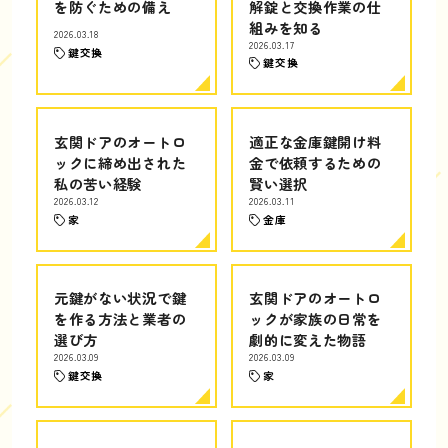
を防ぐための備え
解錠と交換作業の仕
組みを知る
2026.03.18
2026.03.17
鍵交換
鍵交換
玄関ドアのオートロ
適正な金庫鍵開け料
ックに締め出された
金で依頼するための
私の苦い経験
賢い選択
2026.03.12
2026.03.11
家
金庫
元鍵がない状況で鍵
玄関ドアのオートロ
を作る方法と業者の
ックが家族の日常を
選び方
劇的に変えた物語
2026.03.09
2026.03.09
鍵交換
家