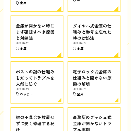
金庫
金庫が開かない時に
ダイヤル式金庫の仕
まず確認すべき原因
組みと番号を忘れた
と対処法
時の対処法
2026.04.29
2026.04.27
金庫
金庫
ポストの鍵の仕組み
電子ロック式金庫の
を知ってトラブルを
仕組みと開かない原
未然に防ぐ
因の解明
2026.04.27
2026.04.26
ロッカー
金庫
鍵の不具合を放置せ
事務所のプッシュ式
ずに安く修理する秘
金庫が開かないトラ
訣
ブル事例