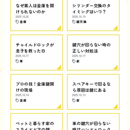
なぜ素人は金庫を開
シリンダー交換のタ
けられないのか
イミングはいつ？
2025.10.20
2025.10.19
金庫
鍵交換
チャイルドロックが
鍵穴が回らない時の
息子を救った日
正しい対処法
2025.10.17
2025.10.17
車
家
プロの技！金庫鍵開
スペアキーで回るな
けの現場
ら原因は鍵にある
2025.10.14
2025.10.13
金庫
家
ペットと暮らす家の
車の鍵穴が回らない
スライドドアの鍵
時はハンドルロック