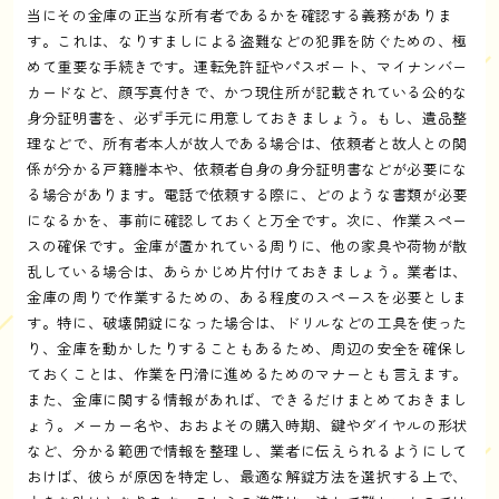
当にその金庫の正当な所有者であるかを確認する義務がありま
す。これは、なりすましによる盗難などの犯罪を防ぐための、極
めて重要な手続きです。運転免許証やパスポート、マイナンバー
カードなど、顔写真付きで、かつ現住所が記載されている公的な
身分証明書を、必ず手元に用意しておきましょう。もし、遺品整
理などで、所有者本人が故人である場合は、依頼者と故人との関
係が分かる戸籍謄本や、依頼者自身の身分証明書などが必要にな
る場合があります。電話で依頼する際に、どのような書類が必要
になるかを、事前に確認しておくと万全です。次に、作業スペー
スの確保です。金庫が置かれている周りに、他の家具や荷物が散
乱している場合は、あらかじめ片付けておきましょう。業者は、
金庫の周りで作業するための、ある程度のスペースを必要としま
す。特に、破壊開錠になった場合は、ドリルなどの工具を使った
り、金庫を動かしたりすることもあるため、周辺の安全を確保し
ておくことは、作業を円滑に進めるためのマナーとも言えます。
また、金庫に関する情報があれば、できるだけまとめておきまし
ょう。メーカー名や、おおよその購入時期、鍵やダイヤルの形状
など、分かる範囲で情報を整理し、業者に伝えられるようにして
おけば、彼らが原因を特定し、最適な解錠方法を選択する上で、