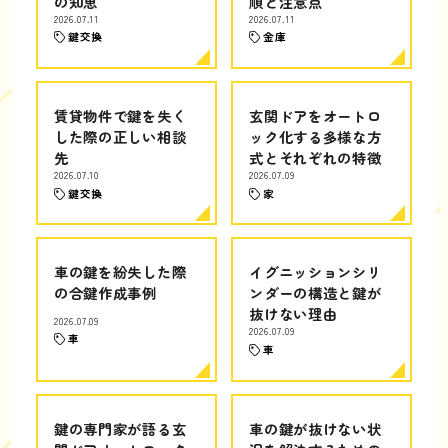
の知恵
順と注意点
2026.07.11
2026.07.11
鍵交換
金庫
賃貸物件で鍵を失く
玄関ドアをオートロ
した際の正しい相談
ック化する多様な方
先
式とそれぞれの特徴
2026.07.10
2026.07.09
鍵交換
家
車の鍵を紛失した際
イグニッションシリ
の合鍵作成事例
ンダーの構造と鍵が
抜けない理由
2026.07.09
2026.07.09
車
車
鍵の専門家が語る玄
車の鍵が抜けない状