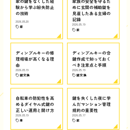
家の鍵をなくした経
家族の安全を守るた
験から学ぶ紛失防止
めに玄関の補助錠を
の技術
見直したある主婦の
記録
2026.05.20
2026.05.19
家
家
ディンプルキーの修
ディンプルキーの合
理相場が高くなる理
鍵作成で知っておく
由
べき注意点と手順
2026.05.19
2026.05.19
鍵交換
鍵交換
自転車の防犯性を高
鍵を失くした夜に学
めるダイヤル式鍵の
んだマンション管理
正しい運用と開け方
規約の重要性
2026.05.19
2026.05.17
車
家