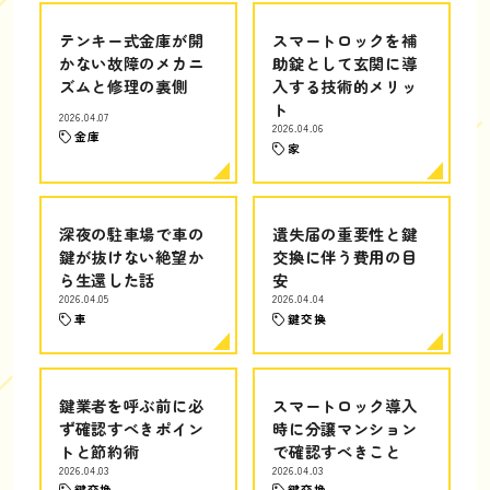
テンキー式金庫が開
スマートロックを補
かない故障のメカニ
助錠として玄関に導
ズムと修理の裏側
入する技術的メリッ
ト
2026.04.07
2026.04.06
金庫
家
深夜の駐車場で車の
遺失届の重要性と鍵
鍵が抜けない絶望か
交換に伴う費用の目
ら生還した話
安
2026.04.05
2026.04.04
車
鍵交換
鍵業者を呼ぶ前に必
スマートロック導入
ず確認すべきポイン
時に分譲マンション
トと節約術
で確認すべきこと
2026.04.03
2026.04.03
鍵交換
鍵交換