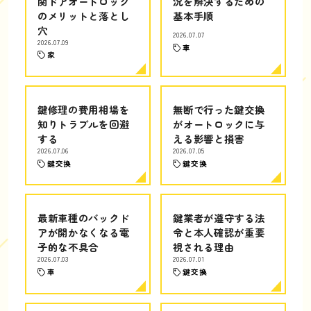
関ドアオートロック
況を解決するための
のメリットと落とし
基本手順
穴
2026.07.07
2026.07.09
車
家
鍵修理の費用相場を
無断で行った鍵交換
知りトラブルを回避
がオートロックに与
する
える影響と損害
2026.07.06
2026.07.05
鍵交換
鍵交換
最新車種のバックド
鍵業者が遵守する法
アが開かなくなる電
令と本人確認が重要
子的な不具合
視される理由
2026.07.03
2026.07.01
車
鍵交換