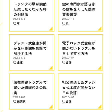
トランクの扉が突然
鍵の専門家が語る家
反応しなくなった時
の鍵をなくした際の
の対処法
業者選び
2026.04.13
2026.04.11
車
家
プッシュ式金庫が開
電子ロック式金庫が
かない事態を最短で
開かないトラブルを
解決する法
自力で直す方法
2026.04.10
2026.04.07
金庫
金庫
深夜の鍵トラブルで
祖父の遺したプッシ
驚いた修理代金の現
ュ式金庫が開かない
実
日の物語
2026.04.07
2026.04.07
鍵交換
金庫