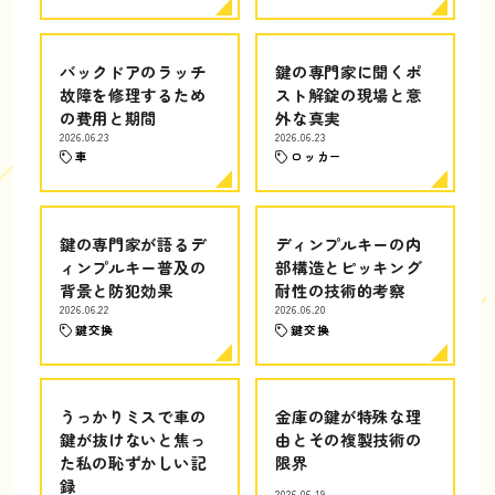
バックドアのラッチ
鍵の専門家に聞くポ
故障を修理するため
スト解錠の現場と意
の費用と期間
外な真実
2026.06.23
2026.06.23
車
ロッカー
鍵の専門家が語るデ
ディンプルキーの内
ィンプルキー普及の
部構造とピッキング
背景と防犯効果
耐性の技術的考察
2026.06.22
2026.06.20
鍵交換
鍵交換
うっかりミスで車の
金庫の鍵が特殊な理
鍵が抜けないと焦っ
由とその複製技術の
た私の恥ずかしい記
限界
録
2026.06.19