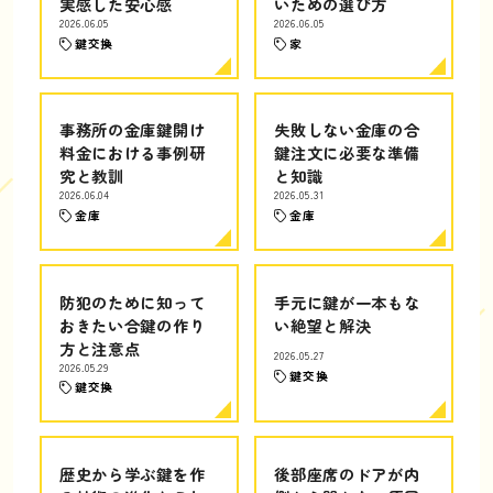
実感した安心感
いための選び方
2026.06.05
2026.06.05
鍵交換
家
事務所の金庫鍵開け
失敗しない金庫の合
料金における事例研
鍵注文に必要な準備
究と教訓
と知識
2026.06.04
2026.05.31
金庫
金庫
防犯のために知って
手元に鍵が一本もな
おきたい合鍵の作り
い絶望と解決
方と注意点
2026.05.27
2026.05.29
鍵交換
鍵交換
歴史から学ぶ鍵を作
後部座席のドアが内