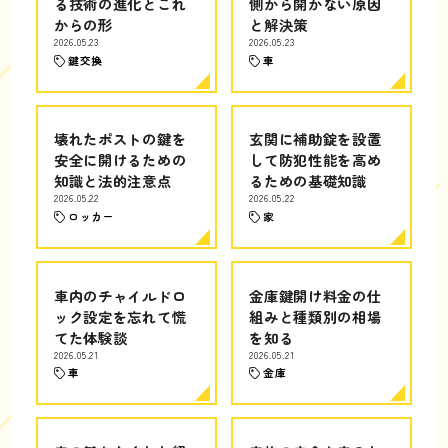
る技術の進化とこれ
側から開かない原因
からの形
と解決策
2026.05.23
2026.05.23
鍵交換
車
壊れたポストの鍵を
玄関に補助錠を設置
安全に開けるための
して防犯性能を高め
知識と法的注意点
るための基礎知識
2026.05.22
2026.05.22
ロッカー
家
車内のチャイルドロ
金庫鍵開け料金の仕
ック設定を忘れて慌
組みと種類別の相場
てた体験談
を知る
2026.05.21
2026.05.21
車
金庫