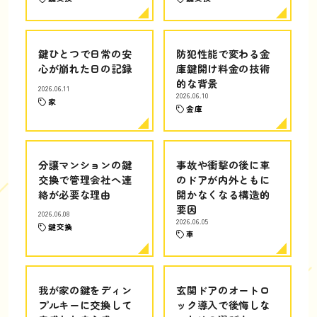
鍵ひとつで日常の安
防犯性能で変わる金
心が崩れた日の記録
庫鍵開け料金の技術
的な背景
2026.06.11
2026.06.10
家
金庫
分譲マンションの鍵
事故や衝撃の後に車
交換で管理会社へ連
のドアが内外ともに
絡が必要な理由
開かなくなる構造的
要因
2026.06.08
2026.06.05
鍵交換
車
我が家の鍵をディン
玄関ドアのオートロ
プルキーに交換して
ック導入で後悔しな