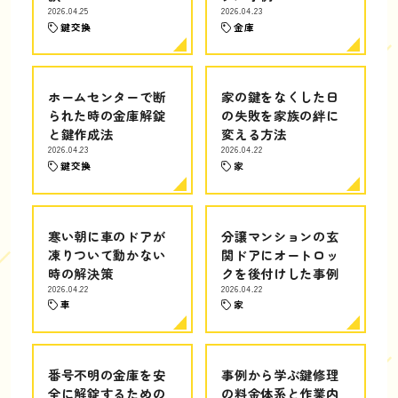
2026.04.25
2026.04.23
鍵交換
金庫
ホームセンターで断
家の鍵をなくした日
られた時の金庫解錠
の失敗を家族の絆に
と鍵作成法
変える方法
2026.04.23
2026.04.22
鍵交換
家
寒い朝に車のドアが
分譲マンションの玄
凍りついて動かない
関ドアにオートロッ
時の解決策
クを後付けした事例
2026.04.22
2026.04.22
車
家
番号不明の金庫を安
事例から学ぶ鍵修理
全に解錠するための
の料金体系と作業内