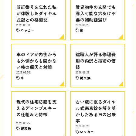
暗証番号を忘れた私
賃貸物件の玄関でも
が体験したダイヤル
導入可能な穴あけ不
式鍵との格闘記
要の補助錠選び
2026.06.30
2026.06.28
ロッカー
家
車のドアが内側から
鍵職人が語る修理費
も外側からも開かな
用の内訳と技術の価
い時の原因と対策
値
2026.06.26
2026.06.26
車
鍵交換
現代の住宅防犯を支
古い蔵に眠るダイヤ
えるディンプルキー
ル式南京錠を解き明
の仕組みと特徴
かしたある日の出来
事
2026.06.25
2026.06.23
鍵交換
ロッカー