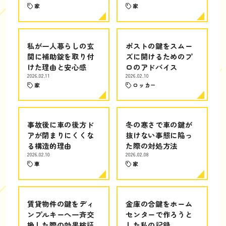
家
家
私が一人暮らしの玄
ポストの鍵をスムー
関に補助錠を取り付
ズに開けるためのプ
けた理由と安心感
ロのアドバイス
2026.02.11
2026.02.10
家
ロッカー
事故後に車の後方ド
冬の寒さで車の鍵が
アが閉まりにくくな
抜けない事態に陥っ
る構造的理由
た際の対処方法
2026.02.10
2026.02.08
車
家
賃貸物件の鍵をディ
金庫の合鍵をホーム
ンプルキーへ一斉交
センターで作ろうと
換した際の効果検証
した私の記録