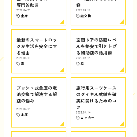
専門的助言
容
2026.04.21
2026.04.18
金庫
鍵交換
最新のスマートロッ
玄関ドアの防犯レベ
クが生活を安全にす
ルを格安で引き上げ
る理由
る補助錠の活用術
2026.04.18
2026.04.15
家
家
プッシュ式金庫の電
旅行用スーツケース
池交換で解決する解
のダイヤル式鍵を確
錠の悩み
実に開けるためのコ
ツ
2026.04.15
2026.04.14
金庫
ロッカー