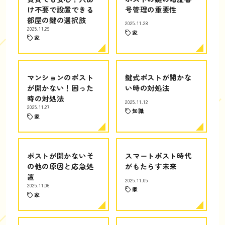
け不要で設置できる
号管理の重要性
部屋の鍵の選択肢
2025.11.28
2025.11.29
家
家
マンションのポスト
鍵式ポストが開かな
が開かない！困った
い時の対処法
時の対処法
2025.11.12
2025.11.27
知識
家
ポストが開かないそ
スマートポスト時代
の他の原因と応急処
がもたらす未来
置
2025.11.05
2025.11.06
家
家