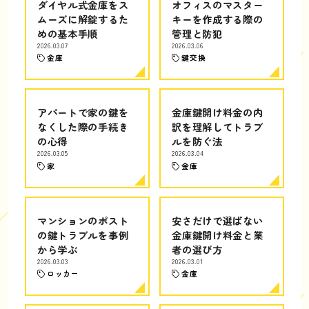
ダイヤル式金庫をス
オフィスのマスター
ムーズに解錠するた
キーを作成する際の
めの基本手順
管理と防犯
2026.03.07
2026.03.06
金庫
鍵交換
アパートで家の鍵を
金庫鍵開け料金の内
なくした際の手続き
訳を理解してトラブ
の心得
ルを防ぐ法
2026.03.05
2026.03.04
家
金庫
マンションのポスト
安さだけで選ばない
の鍵トラブルを事例
金庫鍵開け料金と業
から学ぶ
者の選び方
2026.03.03
2026.03.01
ロッカー
金庫