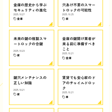
金庫の歴史から学ぶ
穴あけ不要のスマー
セキュリティの進化
トロックの可能性
2025.10.27
2025.10.25
金庫
家
未来の鍵の複製スマ
金庫の鍵開け業者が
ートロックの合鍵
来る前に準備すべき
こと
2025.10.23
2025.10.21
家
金庫
鍵穴メンテナンスの
賃貸でも安心家のド
正しい知識
アのチャイルドロッ
ク
2025.10.21
2025.10.21
家
車