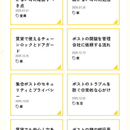
き点
2026.01.20
2026.01.31
家
金庫
賃貸で使えるチェー
ポストの開錠を管理
ンロックとドアガー
会社に依頼する流れ
ド
2025.12.13
2025.12.15
家
家
集合ポストのセキュ
ポストのトラブルを
リティとプライバシ
防ぐ日常的な心がけ
ー
2025.12.02
2025.12.03
生活
家
賃貸でも安心！穴あ
ポストの鍵の暗証番