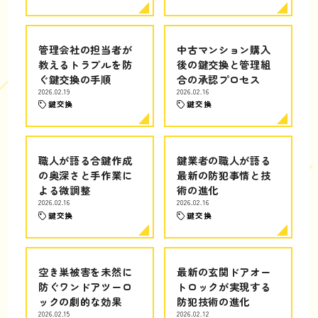
管理会社の担当者が
中古マンション購入
教えるトラブルを防
後の鍵交換と管理組
ぐ鍵交換の手順
合の承認プロセス
2026.02.19
2026.02.16
鍵交換
鍵交換
職人が語る合鍵作成
鍵業者の職人が語る
の奥深さと手作業に
最新の防犯事情と技
よる微調整
術の進化
2026.02.16
2026.02.16
鍵交換
鍵交換
空き巣被害を未然に
最新の玄関ドアオー
防ぐワンドアツーロ
トロックが実現する
ックの劇的な効果
防犯技術の進化
2026.02.15
2026.02.12