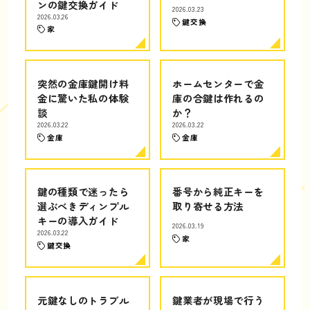
ンの鍵交換ガイド
2026.03.23
2026.03.26
鍵交換
家
突然の金庫鍵開け料
ホームセンターで金
金に驚いた私の体験
庫の合鍵は作れるの
談
か？
2026.03.22
2026.03.22
金庫
金庫
鍵の種類で迷ったら
番号から純正キーを
選ぶべきディンプル
取り寄せる方法
キーの導入ガイド
2026.03.19
2026.03.22
家
鍵交換
元鍵なしのトラブル
鍵業者が現場で行う