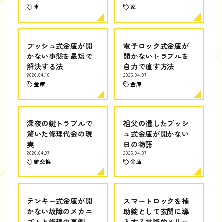
車
家
プッシュ式金庫が開
電子ロック式金庫が
かない事態を最短で
開かないトラブルを
解決する法
自力で直す方法
2026.04.10
2026.04.07
金庫
金庫
深夜の鍵トラブルで
祖父の遺したプッシ
驚いた修理代金の現
ュ式金庫が開かない
実
日の物語
2026.04.07
2026.04.07
鍵交換
金庫
テンキー式金庫が開
スマートロックを補
かない故障のメカニ
助錠として玄関に導
ズムと修理の裏側
入する技術的メリッ