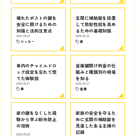
壊れたポストの鍵を
玄関に補助錠を設置
安全に開けるための
して防犯性能を高め
知識と法的注意点
るための基礎知識
2026.05.22
2026.05.22
ロッカー
家
車内のチャイルドロ
金庫鍵開け料金の仕
ック設定を忘れて慌
組みと種類別の相場
てた体験談
を知る
2026.05.21
2026.05.21
車
金庫
家の鍵をなくした経
家族の安全を守るた
験から学ぶ紛失防止
めに玄関の補助錠を
の技術
見直したある主婦の
記録
2026.05.20