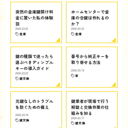
突然の金庫鍵開け料
ホームセンターで金
金に驚いた私の体験
庫の合鍵は作れるの
談
か？
2026.03.22
2026.03.22
金庫
金庫
鍵の種類で迷ったら
番号から純正キーを
選ぶべきディンプル
取り寄せる方法
キーの導入ガイド
2026.03.19
2026.03.22
家
鍵交換
元鍵なしのトラブル
鍵業者が現場で行う
を防ぐための備え
解錠と交換作業の仕
組みを知る
2026.03.18
2026.03.17
鍵交換
鍵交換