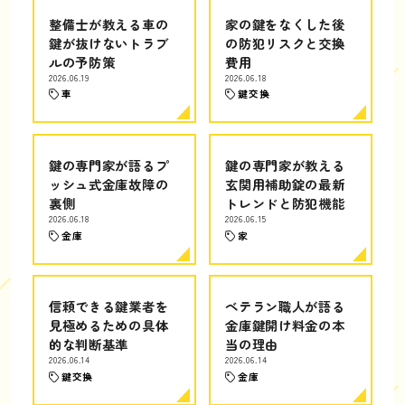
整備士が教える車の
家の鍵をなくした後
鍵が抜けないトラブ
の防犯リスクと交換
ルの予防策
費用
2026.06.19
2026.06.18
車
鍵交換
鍵の専門家が語るプ
鍵の専門家が教える
ッシュ式金庫故障の
玄関用補助錠の最新
裏側
トレンドと防犯機能
2026.06.18
2026.06.15
金庫
家
信頼できる鍵業者を
ベテラン職人が語る
見極めるための具体
金庫鍵開け料金の本
的な判断基準
当の理由
2026.06.14
2026.06.14
鍵交換
金庫