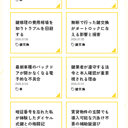
鍵修理の費用相場を
無断で行った鍵交換
知りトラブルを回避
がオートロックに与
する
える影響と損害
2026.07.06
2026.07.05
鍵交換
鍵交換
最新車種のバックド
鍵業者が遵守する法
アが開かなくなる電
令と本人確認が重要
子的な不具合
視される理由
2026.07.03
2026.07.01
車
鍵交換
暗証番号を忘れた私
賃貸物件の玄関でも
が体験したダイヤル
導入可能な穴あけ不
式鍵との格闘記
要の補助錠選び