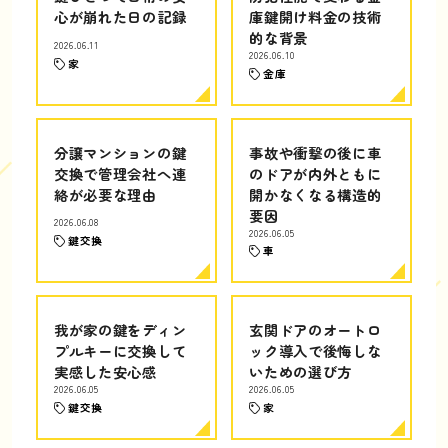
心が崩れた日の記録
庫鍵開け料金の技術
的な背景
2026.06.11
2026.06.10
家
金庫
分譲マンションの鍵
事故や衝撃の後に車
交換で管理会社へ連
のドアが内外ともに
絡が必要な理由
開かなくなる構造的
要因
2026.06.08
2026.06.05
鍵交換
車
我が家の鍵をディン
玄関ドアのオートロ
プルキーに交換して
ック導入で後悔しな
実感した安心感
いための選び方
2026.06.05
2026.06.05
鍵交換
家