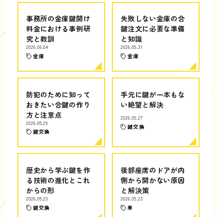
事務所の金庫鍵開け
失敗しない金庫の合
料金における事例研
鍵注文に必要な準備
究と教訓
と知識
2026.06.04
2026.05.31
金庫
金庫
防犯のために知って
手元に鍵が一本もな
おきたい合鍵の作り
い絶望と解決
方と注意点
2026.05.27
2026.05.29
鍵交換
鍵交換
歴史から学ぶ鍵を作
後部座席のドアが内
る技術の進化とこれ
側から開かない原因
からの形
と解決策
2026.05.23
2026.05.23
鍵交換
車