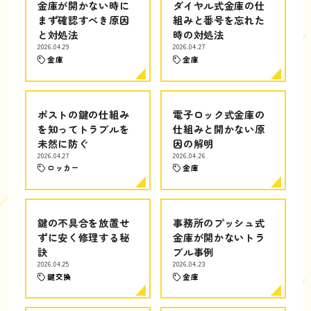
金庫が開かない時に
ダイヤル式金庫の仕
まず確認すべき原因
組みと番号を忘れた
と対処法
時の対処法
2026.04.29
2026.04.27
金庫
金庫
ポストの鍵の仕組み
電子ロック式金庫の
を知ってトラブルを
仕組みと開かない原
未然に防ぐ
因の解明
2026.04.27
2026.04.26
ロッカー
金庫
鍵の不具合を放置せ
事務所のプッシュ式
ずに安く修理する秘
金庫が開かないトラ
訣
ブル事例
2026.04.25
2026.04.23
鍵交換
金庫