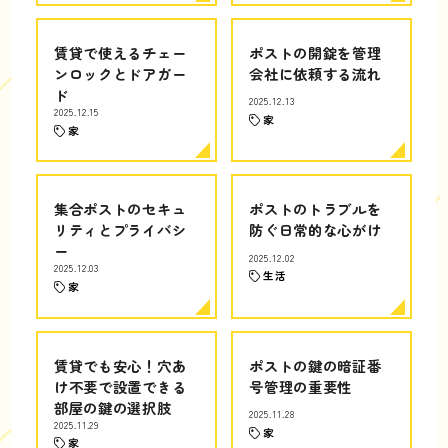
賃貸で使えるチェー
ポストの開錠を管理
ンロックとドアガー
会社に依頼する流れ
ド
2025.12.13
2025.12.15
家
家
集合ポストのセキュ
ポストのトラブルを
リティとプライバシ
防ぐ日常的な心がけ
ー
2025.12.02
2025.12.03
生活
家
賃貸でも安心！穴あ
ポストの鍵の暗証番
け不要で設置できる
号管理の重要性
部屋の鍵の選択肢
2025.11.28
2025.11.29
家
家