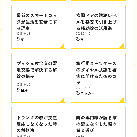
最新のスマートロッ
玄関ドアの防犯レベ
クが生活を安全にす
ルを格安で引き上げ
る理由
る補助錠の活用術
2026.04.18
2026.04.15
家
家
プッシュ式金庫の電
旅行用スーツケース
池交換で解決する解
のダイヤル式鍵を確
錠の悩み
実に開けるためのコ
ツ
2026.04.15
2026.04.14
金庫
ロッカー
トランクの扉が突然
鍵の専門家が語る家
反応しなくなった時
の鍵をなくした際の
の対処法
業者選び
2026.04.13
2026.04.11