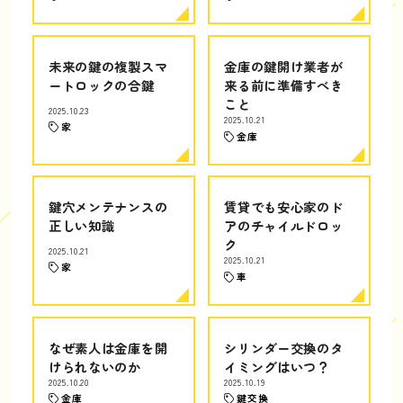
未来の鍵の複製スマ
金庫の鍵開け業者が
ートロックの合鍵
来る前に準備すべき
こと
2025.10.23
2025.10.21
家
金庫
鍵穴メンテナンスの
賃貸でも安心家のド
正しい知識
アのチャイルドロッ
ク
2025.10.21
2025.10.21
家
車
なぜ素人は金庫を開
シリンダー交換のタ
けられないのか
イミングはいつ？
2025.10.20
2025.10.19
金庫
鍵交換