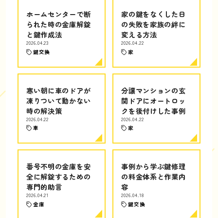
ホームセンターで断
家の鍵をなくした日
られた時の金庫解錠
の失敗を家族の絆に
と鍵作成法
変える方法
2026.04.23
2026.04.22
鍵交換
家
寒い朝に車のドアが
分譲マンションの玄
凍りついて動かない
関ドアにオートロッ
時の解決策
クを後付けした事例
2026.04.22
2026.04.22
車
家
番号不明の金庫を安
事例から学ぶ鍵修理
全に解錠するための
の料金体系と作業内
専門的助言
容
2026.04.21
2026.04.18
金庫
鍵交換