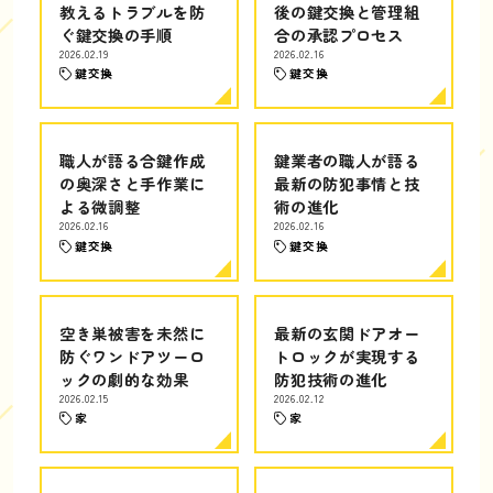
教えるトラブルを防
後の鍵交換と管理組
ぐ鍵交換の手順
合の承認プロセス
2026.02.19
2026.02.16
鍵交換
鍵交換
職人が語る合鍵作成
鍵業者の職人が語る
の奥深さと手作業に
最新の防犯事情と技
よる微調整
術の進化
2026.02.16
2026.02.16
鍵交換
鍵交換
空き巣被害を未然に
最新の玄関ドアオー
防ぐワンドアツーロ
トロックが実現する
ックの劇的な効果
防犯技術の進化
2026.02.15
2026.02.12
家
家