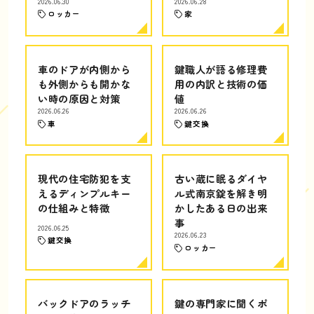
2026.06.30
2026.06.28
ロッカー
家
車のドアが内側から
鍵職人が語る修理費
も外側からも開かな
用の内訳と技術の価
い時の原因と対策
値
2026.06.26
2026.06.26
車
鍵交換
現代の住宅防犯を支
古い蔵に眠るダイヤ
えるディンプルキー
ル式南京錠を解き明
の仕組みと特徴
かしたある日の出来
事
2026.06.25
2026.06.23
鍵交換
ロッカー
バックドアのラッチ
鍵の専門家に聞くポ