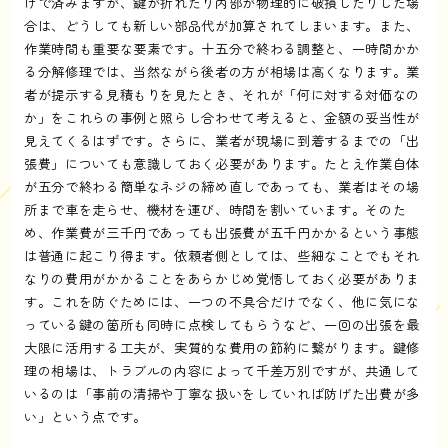
けで済みますが、鍵が折れたり内部が物理的に破損したりした場
合は、どうしても新しい部品代が加算されてしまいます。また、
作業時間も重要な要素です。十五分で終わる調整と、一時間かか
る分解修理では、当然ながら後者の方が相場は高くなります。業
者が提示する見積もりを見たとき、それが「何に対する対価なの
か」をこれらの事例と照らし合わせて考えると、金額の妥当性が
見えてくるはずです。さらに、業者が現場に到着するまでの「出
張費」についても意識しておく必要があります。たとえ作業自体
が五分で終わる簡単なネジの締め直しであっても、業者はその場
所まで車を走らせ、機材を運び、時間を割いています。そのた
め、作業費が三千円であっても出張費が五千円かかるという事態
は普通に起こり得ます。依頼者側としては、些細なことでもそれ
なりの費用がかかることをあらかじめ覚悟しておく必要がありま
す。これを防ぐためには、一つの不具合だけでなく、他に気にな
っている鍵の箇所も同時に点検してもらうなど、一回の出張を最
大限に活用する工夫が、実質的な費用の節約に繋がります。鍵修
理の相場は、トラブルの内容によって千差万別ですが、共通して
いるのは「事前の清掃や丁寧な扱いをしていれば防げた出費が多
い」という点です。