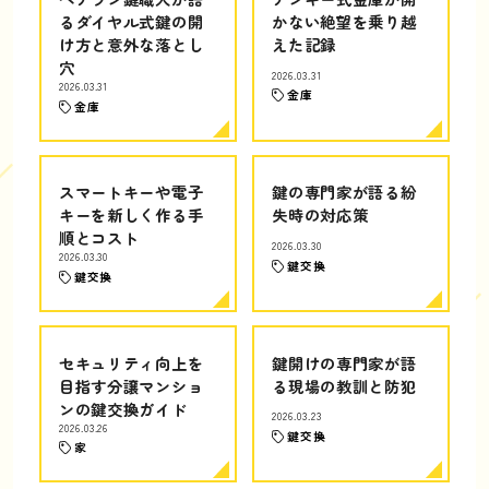
るダイヤル式鍵の開
かない絶望を乗り越
け方と意外な落とし
えた記録
穴
2026.03.31
2026.03.31
金庫
金庫
スマートキーや電子
鍵の専門家が語る紛
キーを新しく作る手
失時の対応策
順とコスト
2026.03.30
2026.03.30
鍵交換
鍵交換
セキュリティ向上を
鍵開けの専門家が語
目指す分譲マンショ
る現場の教訓と防犯
ンの鍵交換ガイド
2026.03.23
2026.03.26
鍵交換
家