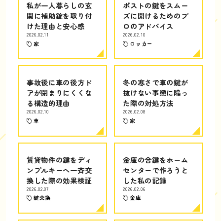
私が一人暮らしの玄
ポストの鍵をスムー
関に補助錠を取り付
ズに開けるためのプ
けた理由と安心感
ロのアドバイス
2026.02.11
2026.02.10
家
ロッカー
事故後に車の後方ド
冬の寒さで車の鍵が
アが閉まりにくくな
抜けない事態に陥っ
る構造的理由
た際の対処方法
2026.02.10
2026.02.08
車
家
賃貸物件の鍵をディ
金庫の合鍵をホーム
ンプルキーへ一斉交
センターで作ろうと
換した際の効果検証
した私の記録
2026.02.07
2026.02.06
鍵交換
金庫