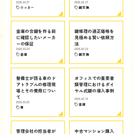
2026.02.27
2026.02.27
ロッカー
鍵交換
金庫の合鍵を作る前
鍵修理の適正価格を
に確認したいメーカ
見極める賢い依頼方
ーの保証
法
2026.02.24
2026.02.23
金庫
鍵交換
整備士が語る車のド
オフィスでの重要書
アトラブルの修理現
類管理におけるダイ
場とその費用につい
ヤル式鍵の導入事例
て
2026.02.19
2026.02.20
金庫
車
管理会社の担当者が
中古マンション購入