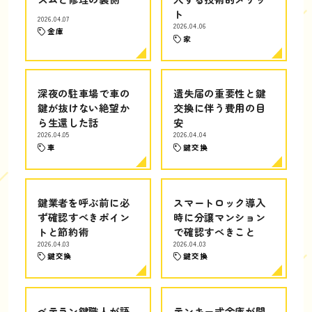
ト
2026.04.07
2026.04.06
金庫
家
深夜の駐車場で車の
遺失届の重要性と鍵
鍵が抜けない絶望か
交換に伴う費用の目
ら生還した話
安
2026.04.05
2026.04.04
車
鍵交換
鍵業者を呼ぶ前に必
スマートロック導入
ず確認すべきポイン
時に分譲マンション
トと節約術
で確認すべきこと
2026.04.03
2026.04.03
鍵交換
鍵交換
ベテラン鍵職人が語
テンキー式金庫が開