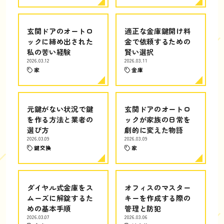
玄関ドアのオートロ
適正な金庫鍵開け料
ックに締め出された
金で依頼するための
私の苦い経験
賢い選択
2026.03.12
2026.03.11
家
金庫
元鍵がない状況で鍵
玄関ドアのオートロ
を作る方法と業者の
ックが家族の日常を
選び方
劇的に変えた物語
2026.03.09
2026.03.09
鍵交換
家
ダイヤル式金庫をス
オフィスのマスター
ムーズに解錠するた
キーを作成する際の
めの基本手順
管理と防犯
2026.03.07
2026.03.06