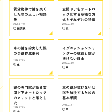
賃貸物件で鍵を失く
玄関ドアをオートロ
した際の正しい相談
ック化する多様な方
先
式とそれぞれの特徴
2026.07.10
2026.07.09
鍵交換
家
車の鍵を紛失した際
イグニッションシリ
の合鍵作成事例
ンダーの構造と鍵が
抜けない理由
2026.07.09
2026.07.09
車
車
鍵の専門家が語る玄
車の鍵が抜けない状
関ドアオートロック
況を解決するための
のメリットと落とし
基本手順
穴
2026.07.07
2026.07.09
車
家