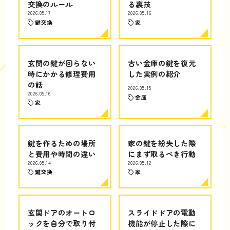
交換のルール
る裏技
2026.05.17
2026.05.16
鍵交換
家
玄関の鍵が回らない
古い金庫の鍵を復元
時にかかる修理費用
した実例の紹介
の話
2026.05.15
2026.05.16
金庫
家
鍵を作るための場所
家の鍵を紛失した際
と費用や時間の違い
にまず取るべき行動
2026.05.14
2026.05.12
鍵交換
家
玄関ドアのオートロ
スライドドアの電動
ックを自分で取り付
機能が停止した際に