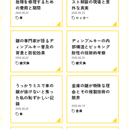
故障を修理するため
スト解錠の現場と意
の費用と期間
外な真実
2026.06.23
2026.06.23
車
ロッカー
鍵の専門家が語るデ
ディンプルキーの内
ィンプルキー普及の
部構造とピッキング
背景と防犯効果
耐性の技術的考察
2026.06.22
2026.06.20
鍵交換
鍵交換
うっかりミスで車の
金庫の鍵が特殊な理
鍵が抜けないと焦っ
由とその複製技術の
た私の恥ずかしい記
限界
録
2026.06.19
2026.06.20
金庫
車