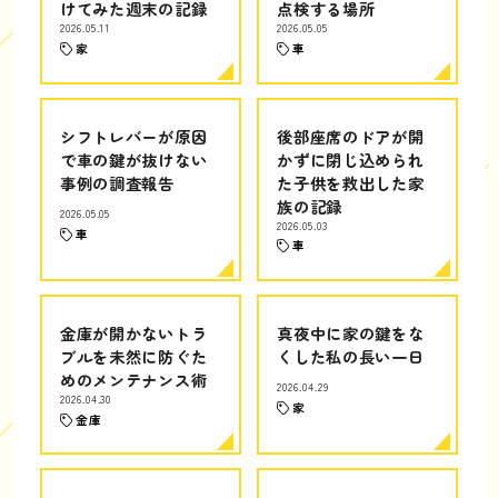
けてみた週末の記録
点検する場所
2026.05.11
2026.05.05
家
車
シフトレバーが原因
後部座席のドアが開
で車の鍵が抜けない
かずに閉じ込められ
事例の調査報告
た子供を救出した家
族の記録
2026.05.05
2026.05.03
車
車
金庫が開かないトラ
真夜中に家の鍵をな
ブルを未然に防ぐた
くした私の長い一日
めのメンテナンス術
2026.04.29
2026.04.30
家
金庫