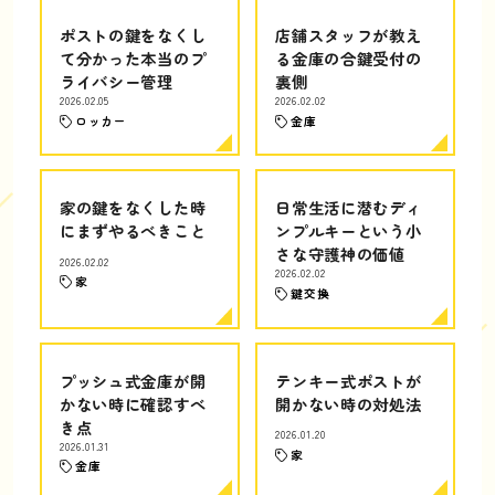
ポストの鍵をなくし
店舗スタッフが教え
て分かった本当のプ
る金庫の合鍵受付の
ライバシー管理
裏側
2026.02.05
2026.02.02
ロッカー
金庫
家の鍵をなくした時
日常生活に潜むディ
にまずやるべきこと
ンプルキーという小
さな守護神の価値
2026.02.02
2026.02.02
家
鍵交換
プッシュ式金庫が開
テンキー式ポストが
かない時に確認すべ
開かない時の対処法
き点
2026.01.20
2026.01.31
家
金庫