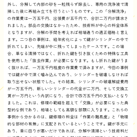
外し、分解して内部の砂を一粒残らず除去し、専用の洗浄液で清
掃した後に再組み立てを行うというものです。この「分解洗浄」
の作業費は一万五千円、出張費が五千円で、合計二万円が請求さ
れました。部品の交換はなかったため、技術料が中心の料金体系
となりますが、分解の手間を考えれば相場通りの適正価格と言え
ます。二つ目の事例は、経年劣化によって鍵がシリンダーの中で
折れてしまい、先端が中に残ってしまったケースです。この場
合、単なる清掃ではなく、折れた鍵を引き抜くための特殊な工具
を使用した「抜去作業」が必要になります。もし折れた鍵がうま
く抜ければ、一万五千円程度の作業費で済みますが、今回の事例
では鍵が中で深く噛み込んでおり、シリンダーを破壊しなければ
取り出せない状態でした。その結果、シリンダーの破壊解錠費用
が一万五千円、新しいシリンダーの代金が二万円、そして交換工
賃が一万円という内訳になり、合計で四万五千円の支払いとなり
ました。これは、修理の範疇を超えて「交換」が必要になった典
型的な例であり、相場としても高額な部類に入ります。これらの
事例から分かるのは、鍵修理の料金は「作業の難易度」と「物理
的な部材の有無」に支配されているということです。鍵が手元に
あり、単に回りが悪いだけであれば、分解や清掃という技術料だ