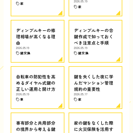
2026.05.19
家
家
ディンプルキーの修
ディンプルキーの合
理相場が高くなる理
鍵作成で知っておく
由
べき注意点と手順
2026.05.19
2026.05.19
鍵交換
鍵交換
自転車の防犯性を高
鍵を失くした夜に学
めるダイヤル式鍵の
んだマンション管理
正しい運用と開け方
規約の重要性
2026.05.19
2026.05.17
車
家
専有部分と共用部分
家の鍵をなくした際
の境界から考える鍵
に火災保険を活用す