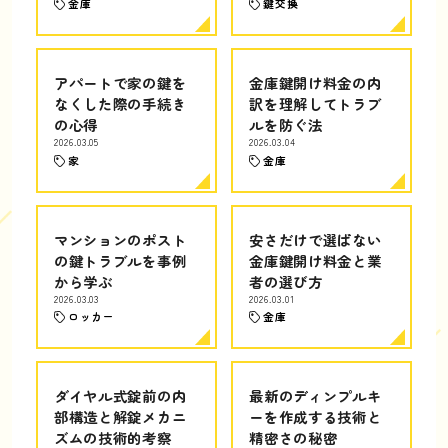
金庫
鍵交換
アパートで家の鍵を
金庫鍵開け料金の内
なくした際の手続き
訳を理解してトラブ
の心得
ルを防ぐ法
2026.03.05
2026.03.04
家
金庫
マンションのポスト
安さだけで選ばない
の鍵トラブルを事例
金庫鍵開け料金と業
から学ぶ
者の選び方
2026.03.03
2026.03.01
ロッカー
金庫
ダイヤル式錠前の内
最新のディンプルキ
部構造と解錠メカニ
ーを作成する技術と
ズムの技術的考察
精密さの秘密